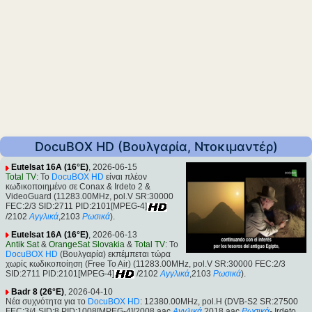
DocuBOX HD (Βουλγαρία, Ντοκιμαντέρ)
Eutelsat 16A (16°E)
, 2026-06-15
Total TV
: Το
DocuBOX HD
είναι πλέον
κωδικοποιημένο σε Conax & Irdeto 2 &
VideoGuard (11283.00MHz, pol.V SR:30000
FEC:2/3 SID:2711 PID:2101[MPEG-4]
/2102
Αγγλικά
,2103
Ρωσικά
).
Eutelsat 16A (16°E)
, 2026-06-13
Antik Sat
&
OrangeSat Slovakia
&
Total TV
: Το
DocuBOX HD
(Βουλγαρία) εκπέμπεται τώρα
χωρίς κωδικοποίηση (Free To Air) (11283.00MHz, pol.V SR:30000 FEC:2/3
SID:2711 PID:2101[MPEG-4]
/2102
Αγγλικά
,2103
Ρωσικά
).
Badr 8 (26°E)
, 2026-04-10
Νέα συχνότητα για το
DocuBOX HD
: 12380.00MHz, pol.H (DVB-S2 SR:27500
FEC:3/4 SID:8 PID:1008[MPEG-4]/2008 aac
Αγγλικά
,2018 aac
Ρωσικά
- Irdeto