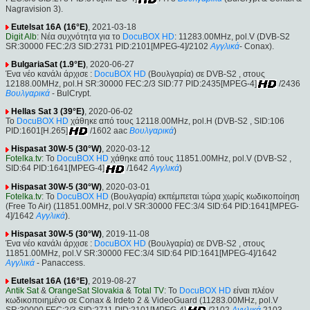
Nagravision 3).
Eutelsat 16A (16°E)
, 2021-03-18
Digit Alb
: Νέα συχνότητα για το
DocuBOX HD
: 11283.00MHz, pol.V (DVB-S2
SR:30000 FEC:2/3 SID:2731 PID:2101[MPEG-4]/2102
Αγγλικά
- Conax).
BulgariaSat (1.9°E)
, 2020-06-27
Ένα νέο κανάλι άρχισε :
DocuBOX HD
(Βουλγαρία) σε DVB-S2 , στους
12188.00MHz, pol.H SR:30000 FEC:2/3 SID:77 PID:2435[MPEG-4]
/2436
Βουλγαρικά
- BulCrypt.
Hellas Sat 3 (39°E)
, 2020-06-02
Το
DocuBOX HD
χάθηκε από τους 12118.00MHz, pol.H (DVB-S2 , SID:106
PID:1601[H.265]
/1602 aac
Βουλγαρικά
)
Hispasat 30W-5 (30°W)
, 2020-03-12
Fotelka.tv
: Το
DocuBOX HD
χάθηκε από τους 11851.00MHz, pol.V (DVB-S2 ,
SID:64 PID:1641[MPEG-4]
/1642
Αγγλικά
)
Hispasat 30W-5 (30°W)
, 2020-03-01
Fotelka.tv
: Το
DocuBOX HD
(Βουλγαρία) εκπέμπεται τώρα χωρίς κωδικοποίηση
(Free To Air) (11851.00MHz, pol.V SR:30000 FEC:3/4 SID:64 PID:1641[MPEG-
4]/1642
Αγγλικά
).
Hispasat 30W-5 (30°W)
, 2019-11-08
Ένα νέο κανάλι άρχισε :
DocuBOX HD
(Βουλγαρία) σε DVB-S2 , στους
11851.00MHz, pol.V SR:30000 FEC:3/4 SID:64 PID:1641[MPEG-4]/1642
Αγγλικά
- Panaccess.
Eutelsat 16A (16°E)
, 2019-08-27
Antik Sat
&
OrangeSat Slovakia
&
Total TV
: Το
DocuBOX HD
είναι πλέον
κωδικοποιημένο σε Conax & Irdeto 2 & VideoGuard (11283.00MHz, pol.V
SR:30000 FEC:2/3 SID:2711 PID:2101[MPEG-4]
/2102
Αγγλικά
,2103