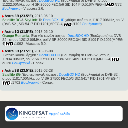
Ένα νέο κανάλι άρχισε :
DocuBOX HD
(Βουλγαρία) σε DVB-S , στους
11222.00MHz, pol.H SR:30000 FEC:5/6 SID:104 PID:516[MPEG-4]
/772
Βουλγαρικά
- Viaccess 2.6.
Astra 3B (23.5°E)
, 2013-06-10
Satellite BG
&
SkyLink
: Το
DocuBOX HD
χάθηκε από τους 11817.00MHz, pol.V
(DVB-S2 , SID:5417 PID:1701[MPEG-4]
/1702
Βουλγαρικά
)
Astra 1G (31.5°E)
, 2013-06-10
Orange Romania
: Ένα νέο κανάλι άρχισε :
DocuBOX HD
(Βουλγαρία) σε DVB-
S2 , στους 12012.00MHz, pol.V SR:30000 FEC:3/4 SID:8109 PID:1091[MPEG-
4]
/1092 - Viaccess 5.0.
Astra 3B (23.5°E)
, 2013-06-08
Ένα νέο κανάλι άρχισε :
DocuBOX HD
(Βουλγαρία) σε DVB-S2 , στους
11934.00MHz, pol.V SR:27500 FEC:3/4 SID:14051 PID:5110[MPEG-4]
/5120
Βουλγαρικά
- Conax.
Astra 3B (23.5°E)
, 2012-02-28
Satellite BG
: Ένα νέο κανάλι άρχισε :
DocuBOX HD
(Βουλγαρία) σε DVB-S2 ,
στους 11817.00MHz, pol.V SR:27500 FEC:5/6 SID:5417 PID:1701[MPEG-4]
/1702
Βουλγαρικά
- Conax.
Αρχική σελίδα