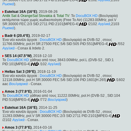
Ρωσικά
).
Eutelsat 16A (16°E)
, 2019-08-26
Antik Sat
&
OrangeSat Slovakia
&
Total TV
: Το
DocuBOX HD
(Βουλγαρία)
εκπέμπεται τώρα χωρίς κωδικοποίηση (Free To Air) (11283.00MHz, pol.V
SR:30000 FEC:2/3 SID:2711 PID:2101[MPEG-4]
/2102
Αγγλικά
,2103
Ρωσικά
).
Badr 6 (20.4°E)
, 2019-02-17
Ένα νέο κανάλι άρχισε :
DocuBOX HD
(Βουλγαρία) σε DVB-S2 , στους
11766.00MHz, pol.H SR:27500 FEC:5/6 SID:505 PID:551[MPEG-4]
/552
Αγγλικά
- Conax & Irdeto 2.
SES 14 (47.5°W)
, 2018-12-10
Το
DocuBOX HD
χάθηκε από τους 3843.00MHz, pol.L (DVB-S2 , SID:1
PID:101[MPEG-4]
/102
Αγγλικά
)
Hellas Sat 3 (39°E)
, 2018-11-19
Ένα νέο κανάλι άρχισε :
DocuBOX HD
(Βουλγαρία) σε DVB-S2 , στους
12118.00MHz, pol.H SR:30000 FEC:5/6 SID:106 PID:1601[H.265]
/1602
aac
Βουλγαρικά
- Conax.
Amos 3 (77.9°E)
, 2016-01-04
Το
DocuBOX HD
χάθηκε από τους 11222.00MHz, pol.H (DVB-S2 , SID:104
PID:516[MPEG-4]
/772
Βουλγαρικά
)
Eutelsat 16A (16°E)
, 2014-11-25
Ένα νέο κανάλι άρχισε :
DocuBOX HD
(Βουλγαρία) σε DVB-S2 , στους
11283.00MHz, pol.V SR:30000 FEC:2/3 SID:2711 PID:2101[MPEG-4]
/2102
Αγγλικά
- Conax.
Amos 3 (77.9°E)
, 2014-03-16