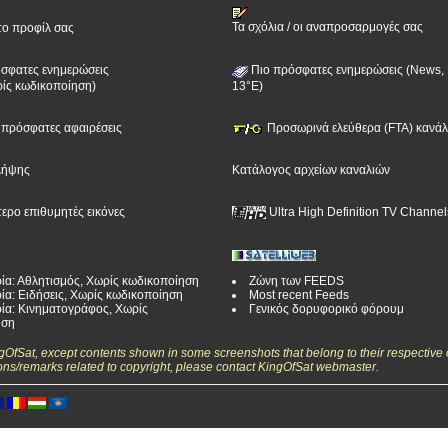
Τα σχόλια / οι αναπροσαρμογές σας
το προφίλ σας
σφατες ενημερώσεις
Πιο πρόσφατες ενημερώσεις (News, 
ίς κωδικοποίηση)
13°E)
ν πρόσφατες αφαιρέσεις
Προσωρινά ελεύθερα (FTA) κανάλι
λήψης
Κατάλογος αρχείων καναλιών
τερο επιθυμητές εικόνες
Ultra High Definition TV Channel
ία: Αθλητισμός, Χωρίς κωδικοποίηση
Ζώνη των FEEDS
ία: Ειδήσεις, Χωρίς κωδικοποίηση
Most recent Feeds
ία: Κινηματογράφος, Χωρίς
Γενικός δορυφορικό φόρουμ
ηση
ngOfSat, except contents shown in some screenshots that belong to their respective 
ons/remarks related to copyright, please contact KingOfSat webmaster.