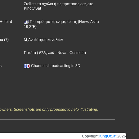
Στείλετε τα σχόλια ή τις προτάσεις σας στο
KingOfSat
Hotbird
Πιο πρόσφατες ενημερώσεις (News, Astra
19,2°E)
α (7)
Αναζήτηση καναλιών
Πακέτα
(
Ελληνικά
- Nova
- Cosmote
)
s
Channels broadcasting in 3D
owners. Screenshots are only proposed to help illustrating,
Copyright
KingOfSat
2026