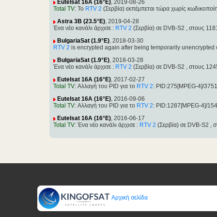
Eutelsat 16A (16°E)
, 2019-08-26
Total TV
: Το
RTV 2
(Σερβία) εκπέμπεται τώρα χωρίς κωδικοποί
Astra 3B (23.5°E)
, 2019-04-28
Ένα νέο κανάλι άρχισε :
RTV 2
(Σερβία) σε DVB-S2 , στους 11
BulgariaSat (1.9°E)
, 2018-03-30
RTV 2
is encrypted again after being temporarily unencryp
BulgariaSat (1.9°E)
, 2018-03-28
Ένα νέο κανάλι άρχισε :
RTV 2
(Σερβία) σε DVB-S2 , στους 12
Eutelsat 16A (16°E)
, 2017-02-27
Total TV
: Αλλαγή του PID για το
RTV 2
: PID:275[MPEG-4]/375
Eutelsat 16A (16°E)
, 2016-09-06
Total TV
: Αλλαγή του PID για το
RTV 2
: PID:1287[MPEG-4]/15
Eutelsat 16A (16°E)
, 2016-06-17
Total TV
: Ένα νέο κανάλι άρχισε :
RTV 2
(Σερβία) σε DVB-S2 , 
Αρχική σελίδα