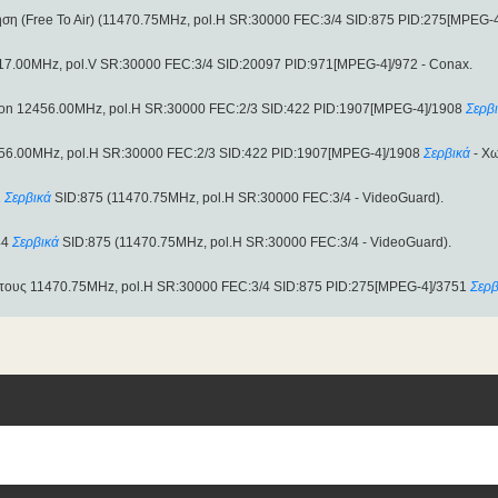
ηση (Free To Air) (11470.75MHz, pol.H SR:30000 FEC:3/4 SID:875 PID:275[MPEG-
817.00MHz, pol.V SR:30000 FEC:3/4 SID:20097 PID:971[MPEG-4]/972 - Conax.
ted on 12456.00MHz, pol.H SR:30000 FEC:2/3 SID:422 PID:1907[MPEG-4]/1908
Σερβ
456.00MHz, pol.H SR:30000 FEC:2/3 SID:422 PID:1907[MPEG-4]/1908
Σερβικά
- Χω
1
Σερβικά
SID:875 (11470.75MHz, pol.H SR:30000 FEC:3/4 - VideoGuard).
44
Σερβικά
SID:875 (11470.75MHz, pol.H SR:30000 FEC:3/4 - VideoGuard).
στους 11470.75MHz, pol.H SR:30000 FEC:3/4 SID:875 PID:275[MPEG-4]/3751
Σερβ