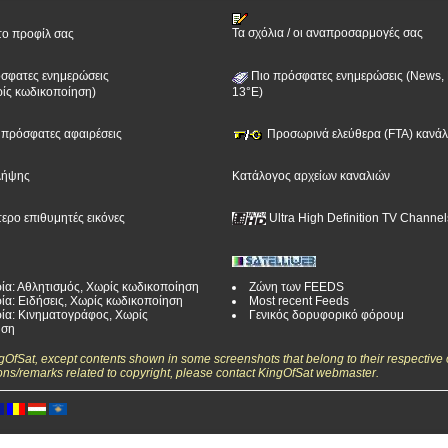
Τα σχόλια / οι αναπροσαρμογές σας
το προφίλ σας
σφατες ενημερώσεις
Πιο πρόσφατες ενημερώσεις (News, 
ίς κωδικοποίηση)
13°E)
ν πρόσφατες αφαιρέσεις
Προσωρινά ελεύθερα (FTA) κανάλι
λήψης
Κατάλογος αρχείων καναλιών
τερο επιθυμητές εικόνες
Ultra High Definition TV Channel
ία: Αθλητισμός, Χωρίς κωδικοποίηση
Ζώνη των FEEDS
ία: Ειδήσεις, Χωρίς κωδικοποίηση
Most recent Feeds
ία: Κινηματογράφος, Χωρίς
Γενικός δορυφορικό φόρουμ
ηση
ngOfSat, except contents shown in some screenshots that belong to their respective 
ons/remarks related to copyright, please contact KingOfSat webmaster.