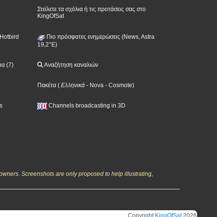
Στείλετε τα σχόλια ή τις προτάσεις σας στο
KingOfSat
Hotbird
Πιο πρόσφατες ενημερώσεις (News, Astra
19,2°E)
α (7)
Αναζήτηση καναλιών
Πακέτα
(
Ελληνικά
- Nova
- Cosmote
)
s
Channels broadcasting in 3D
owners. Screenshots are only proposed to help illustrating,
Copyright
KingOfSat
2026