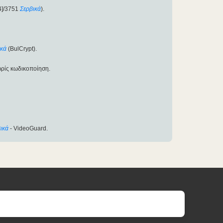
4]/3751
Σερβικά
).
ικά
(BulCrypt).
ρίς κωδικοποίηση.
ικά
- VideoGuard.