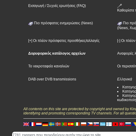
Εισαγωγή / Συχνές ερωτήσεις (FAQ)
Καθορίστε 
Πιο πρόσφατες ενημερώσεις (News)
Πιο πρό
(News, Χωρ
[+] Οι πλέον πρόσφατες προσθήκες/αλλαγές
[-] Οι πλέο
Δορυφορικός κατάλογος αρχείων
Αναφορές 
Το νεκροταφείο καναλιών
Οι περισσό
DAB over DVB transmissions
Ελληνικά
Κατηγορ
Κατηγορ
Κατηγορ
κωδικοποί
All contents on this site are protected by copyright and owned by Ki
identifying and promoting corresponding TV channels. For all questi
7781 zappers που περιοδεύουν αυτήν την ώρα το site.