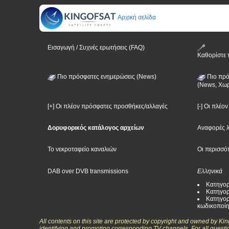
Αρχική σελίδα
Εισαγωγή / Συχνές ερωτήσεις (FAQ)
Καθορίστε 
Πιο πρόσφατες ενημερώσεις (News)
Πιο πρό
(News, Χωρ
[+] Οι πλέον πρόσφατες προσθήκες/αλλαγές
[-] Οι πλέο
Δορυφορικός κατάλογος αρχείων
Αναφορές 
Το νεκροταφείο καναλιών
Οι περισσό
DAB over DVB transmissions
Ελληνικά
Κατηγορ
Κατηγορ
Κατηγορ
κωδικοποί
All contents on this site are protected by copyright and owned by Ki
identifying and promoting corresponding TV channels. For all questi