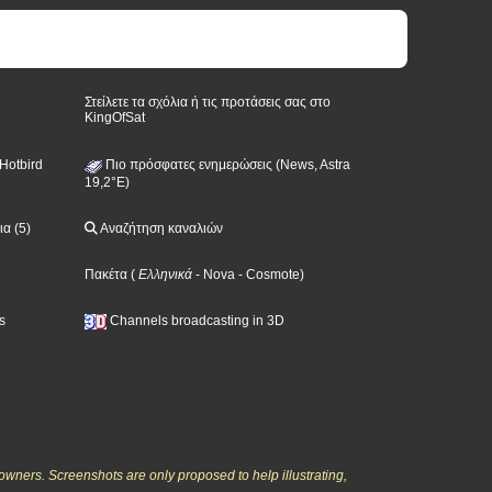
Στείλετε τα σχόλια ή τις προτάσεις σας στο
KingOfSat
Hotbird
Πιο πρόσφατες ενημερώσεις (News, Astra
19,2°E)
α (5)
Αναζήτηση καναλιών
Πακέτα
(
Ελληνικά
- Nova
- Cosmote
)
s
Channels broadcasting in 3D
owners. Screenshots are only proposed to help illustrating,