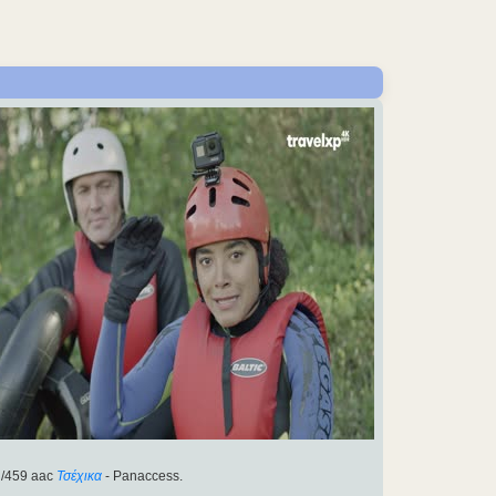
/459 aac
Τσέχικα
- Panaccess.