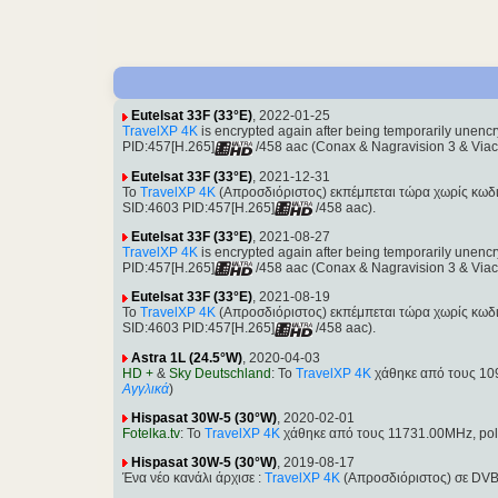
Eutelsat 33F (33°E)
, 2022-01-25
TravelXP 4K
is encrypted again after being temporarily une
PID:457[H.265]
/458 aac (Conax & Nagravision 3 & Viac
Eutelsat 33F (33°E)
, 2021-12-31
Το
TravelXP 4K
(Απροσδιόριστος) εκπέμπεται τώρα χωρίς κωδι
SID:4603 PID:457[H.265]
/458 aac).
Eutelsat 33F (33°E)
, 2021-08-27
TravelXP 4K
is encrypted again after being temporarily une
PID:457[H.265]
/458 aac (Conax & Nagravision 3 & Viac
Eutelsat 33F (33°E)
, 2021-08-19
Το
TravelXP 4K
(Απροσδιόριστος) εκπέμπεται τώρα χωρίς κωδι
SID:4603 PID:457[H.265]
/458 aac).
Astra 1L (24.5°W)
, 2020-04-03
HD +
&
Sky Deutschland
: Το
TravelXP 4K
χάθηκε από τους 109
Αγγλικά
)
Hispasat 30W-5 (30°W)
, 2020-02-01
Fotelka.tv
: Το
TravelXP 4K
χάθηκε από τους 11731.00MHz, pol.
Hispasat 30W-5 (30°W)
, 2019-08-17
Ένα νέο κανάλι άρχισε :
TravelXP 4K
(Απροσδιόριστος) σε DVB