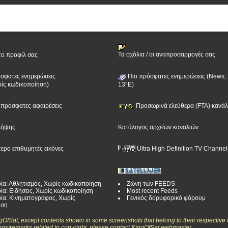
Τα σχόλια / οι αναπροσαρμογές σας
το προφίλ σας
σφατες ενημερώσεις
Πιο πρόσφατες ενημερώσεις (News, 
ίς κωδικοποίηση)
13°E)
ν πρόσφατες αφαιρέσεις
Προσωρινά ελεύθερα (FTA) κανάλι
λήψης
Κατάλογος αρχείων καναλιών
τερο επιθυμητές εικόνες
Ultra High Definition TV Channel
ία: Αθλητισμός, Χωρίς κωδικοποίηση
Ζώνη των FEEDS
ία: Ειδήσεις, Χωρίς κωδικοποίηση
Most recent Feeds
ία: Κινηματογράφος, Χωρίς
Γενικός δορυφορικό φόρουμ
ηση
ngOfSat, except contents shown in some screenshots that belong to their respective 
ons/remarks related to copyright, please contact KingOfSat webmaster.