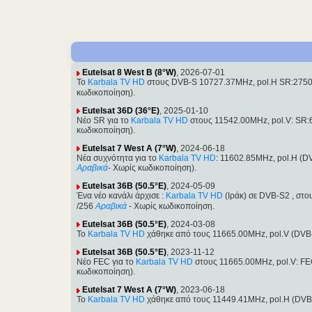
Eutelsat 8 West B (8°W)
, 2026-07-01
Το
Karbala TV HD
στους DVB-S 10727.37MHz, pol.H SR:2750
κωδικοποίηση).
Eutelsat 36D (36°E)
, 2025-01-10
Νέο SR για το
Karbala TV HD
στους 11542.00MHz, pol.V: SR:
κωδικοποίηση).
Eutelsat 7 West A (7°W)
, 2024-06-18
Νέα συχνότητα για το
Karbala TV HD
: 11602.85MHz, pol.H (
Αραβικά
- Χωρίς κωδικοποίηση).
Eutelsat 36B (50.5°E)
, 2024-05-09
Ένα νέο κανάλι άρχισε :
Karbala TV HD
(Ιράκ) σε DVB-S2 , στ
/256
Αραβικά
- Χωρίς κωδικοποίηση.
Eutelsat 36B (50.5°E)
, 2024-03-08
Το
Karbala TV HD
χάθηκε από τους 11665.00MHz, pol.V (DVB-
Eutelsat 36B (50.5°E)
, 2023-11-12
Νέο FEC για το
Karbala TV HD
στους 11665.00MHz, pol.V: FE
κωδικοποίηση).
Eutelsat 7 West A (7°W)
, 2023-06-18
Το
Karbala TV HD
χάθηκε από τους 11449.41MHz, pol.H (DVB