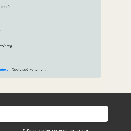
οίηση).
.
ποίηση).
αβικά
- Χωρίς κωδικοποίηση.
Στείλετε τα σχόλια ή τις προτάσεις σας στο