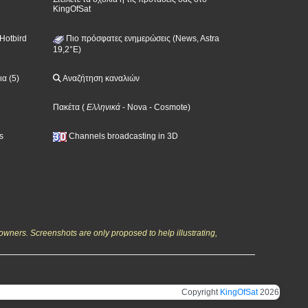
KingOfSat
Hotbird
Πιο πρόσφατες ενημερώσεις (News, Astra
19,2°E)
α (5)
Αναζήτηση καναλιών
Πακέτα
(
Ελληνικά
- Nova
- Cosmote
)
s
Channels broadcasting in 3D
owners. Screenshots are only proposed to help illustrating,
Copyright
KingOfSat
2026