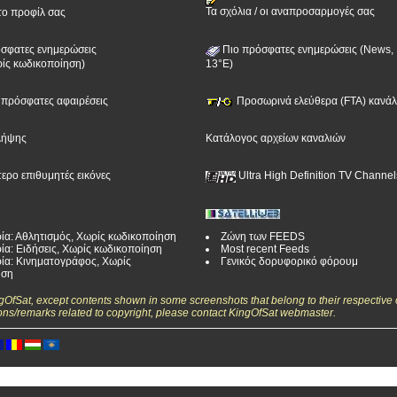
Τα σχόλια / οι αναπροσαρμογές σας
το προφίλ σας
σφατες ενημερώσεις
Πιο πρόσφατες ενημερώσεις (News, 
ίς κωδικοποίηση)
13°E)
ν πρόσφατες αφαιρέσεις
Προσωρινά ελεύθερα (FTA) κανάλι
λήψης
Κατάλογος αρχείων καναλιών
τερο επιθυμητές εικόνες
Ultra High Definition TV Channel
ία: Αθλητισμός, Χωρίς κωδικοποίηση
Ζώνη των FEEDS
ία: Ειδήσεις, Χωρίς κωδικοποίηση
Most recent Feeds
ία: Κινηματογράφος, Χωρίς
Γενικός δορυφορικό φόρουμ
ηση
ngOfSat, except contents shown in some screenshots that belong to their respective 
ons/remarks related to copyright, please contact KingOfSat webmaster.