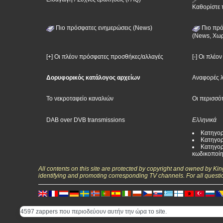
Καθορίστε 
Πιο πρόσφατες ενημερώσεις (News)
Πιο πρό
(News, Χωρ
[+] Οι πλέον πρόσφατες προσθήκες/αλλαγές
[-] Οι πλέο
Δορυφορικός κατάλογος αρχείων
Αναφορές 
Το νεκροταφείο καναλιών
Οι περισσό
DAB over DVB transmissions
Ελληνικά
Κατηγορ
Κατηγορ
Κατηγορ
κωδικοποί
All contents on this site are protected by copyright and owned by Ki
identifying and promoting corresponding TV channels. For all questi
4597 zappers που περιοδεύουν αυτήν την ώρα το site.