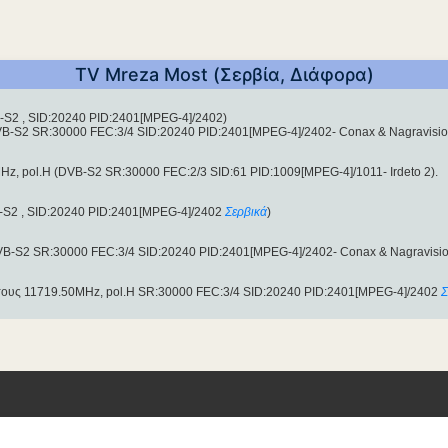
TV Mreza Most (Σερβία, Διάφορα)
-S2 , SID:20240 PID:2401[MPEG-4]/2402)
VB-S2 SR:30000 FEC:3/4 SID:20240 PID:2401[MPEG-4]/2402- Conax & Nagravisio
Hz, pol.H (DVB-S2 SR:30000 FEC:2/3 SID:61 PID:1009[MPEG-4]/1011- Irdeto 2).
-S2 , SID:20240 PID:2401[MPEG-4]/2402
Σερβικά
)
VB-S2 SR:30000 FEC:3/4 SID:20240 PID:2401[MPEG-4]/2402- Conax & Nagravisio
στους 11719.50MHz, pol.H SR:30000 FEC:3/4 SID:20240 PID:2401[MPEG-4]/2402
Σ