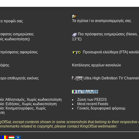
Τα σχόλια / οι αναπροσαρμογές σας
το προφίλ σας
σφατες ενημερώσεις
Πιο πρόσφατες ενημερώσεις (News, 
ίς κωδικοποίηση)
13°E)
ν πρόσφατες αφαιρέσεις
Προσωρινά ελεύθερα (FTA) κανάλι
λήψης
Κατάλογος αρχείων καναλιών
τερο επιθυμητές εικόνες
Ultra High Definition TV Channel
ία: Αθλητισμός, Χωρίς κωδικοποίηση
Ζώνη των FEEDS
ία: Ειδήσεις, Χωρίς κωδικοποίηση
Most recent Feeds
ία: Κινηματογράφος, Χωρίς
Γενικός δορυφορικό φόρουμ
ηση
ngOfSat, except contents shown in some screenshots that belong to their respective 
ons/remarks related to copyright, please contact KingOfSat webmaster.