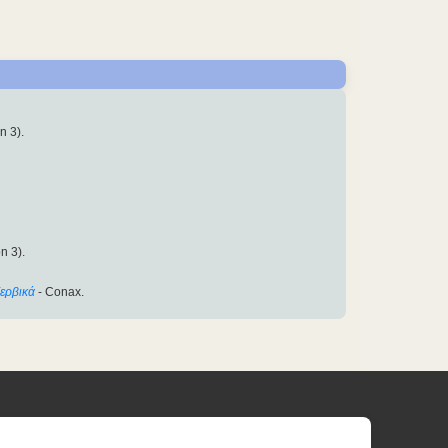
n 3).
n 3).
ερβικά
- Conax.