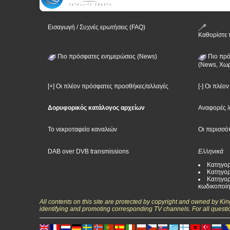
Εισαγωγή / Συχνές ερωτήσεις (FAQ)
Καθορίστε 
Πιο πρόσφατες ενημερώσεις (News)
Πιο πρό
(News, Χωρ
[+] Οι πλέον πρόσφατες προσθήκες/αλλαγές
[-] Οι πλέο
Δορυφορικός κατάλογος αρχείων
Αναφορές 
Το νεκροταφείο καναλιών
Οι περισσό
DAB over DVB transmissions
Ελληνικά
Κατηγορ
Κατηγορ
Κατηγορ
κωδικοποί
All contents on this site are protected by copyright and owned by Ki
identifying and promoting corresponding TV channels. For all questi