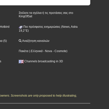
Στείλετε τα σχόλια ή τις προτάσεις σας στο
KingOfSat
Hotbird
Πιο πρόσφατες ενημερώσεις (News, Astra
19,2°E)
α (5)
Αναζήτηση καναλιών
Πακέτα
(
Ελληνικά
- Nova
- Cosmote
)
s
Channels broadcasting in 3D
owners. Screenshots are only proposed to help illustrating,