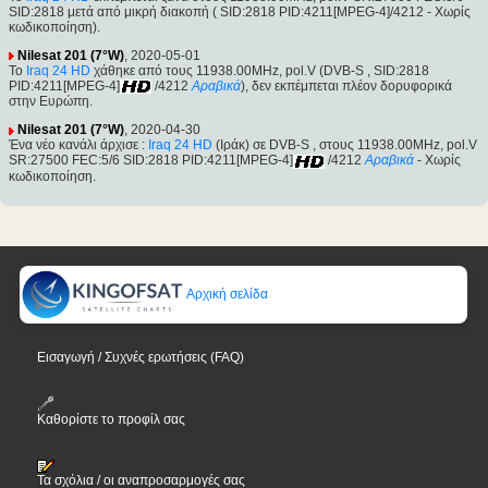
SID:2818 μετά από μικρή διακοπή ( SID:2818 PID:4211[MPEG-4]/4212 - Χωρίς
κωδικοποίηση).
Nilesat 201 (7°W)
, 2020-05-01
Το
Iraq 24 HD
χάθηκε από τους 11938.00MHz, pol.V (DVB-S , SID:2818
PID:4211[MPEG-4]
/4212
Αραβικά
), δεν εκπέμπεται πλέον δορυφορικά
στην Ευρώπη.
Nilesat 201 (7°W)
, 2020-04-30
Ένα νέο κανάλι άρχισε :
Iraq 24 HD
(Ιράκ) σε DVB-S , στους 11938.00MHz, pol.V
SR:27500 FEC:5/6 SID:2818 PID:4211[MPEG-4]
/4212
Αραβικά
- Χωρίς
κωδικοποίηση.
Αρχική σελίδα
Εισαγωγή / Συχνές ερωτήσεις (FAQ)
Καθορίστε το προφίλ σας
Τα σχόλια / οι αναπροσαρμογές σας