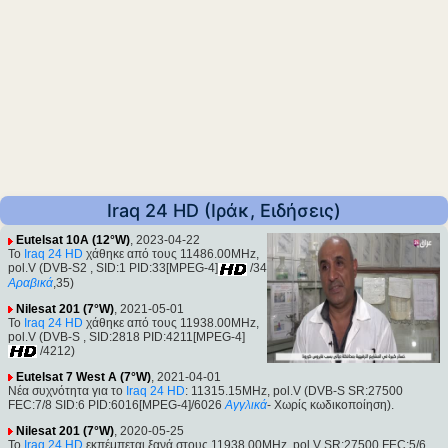
Iraq 24 HD (Ιράκ, Ειδήσεις)
Eutelsat 10A (12°W)
, 2023-04-22
Το
Iraq 24 HD
χάθηκε από τους 11486.00MHz,
pol.V (DVB-S2 , SID:1 PID:33[MPEG-4]
/34
Αραβικά
,35)
Nilesat 201 (7°W)
, 2021-05-01
Το
Iraq 24 HD
χάθηκε από τους 11938.00MHz,
pol.V (DVB-S , SID:2818 PID:4211[MPEG-4]
/4212)
Eutelsat 7 West A (7°W)
, 2021-04-01
Νέα συχνότητα για το
Iraq 24 HD
: 11315.15MHz, pol.V (DVB-S SR:27500
FEC:7/8 SID:6 PID:6016[MPEG-4]/6026
Αγγλικά
- Χωρίς κωδικοποίηση).
Nilesat 201 (7°W)
, 2020-05-25
Το
Iraq 24 HD
εκπέμπεται ξανά στους 11938.00MHz, pol.V SR:27500 FEC:5/6