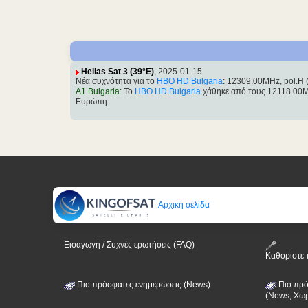
Hellas Sat 3 (39°E)
, 2025-01-15
Νέα συχνότητα για το
HBO HD Bulgaria
: 12309.00MHz, pol.H
A1 Bulgaria
: Το
HBO HD Bulgaria
χάθηκε από τους 12118.00MH
Ευρώπη.
Αρχική σελίδα
Εισαγωγή / Συχνές ερωτήσεις (FAQ)
Καθορίστε 
Πιο πρόσφατες ενημερώσεις (News)
Πιο πρό
(News, Χωρ