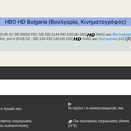
HBO HD Bulgaria (Βουλγαρία, Κινηματογράφος)
 (DVB-S2 SR:30000 FEC:5/6 SID:1144 PID:5401[H.265]
/5402 aac
Βουλγαρικ
z, pol.H (DVB-S2 , SID:104 PID:1401[H.265]
/1402 aac
Βουλγαρικά
,1421
Τα σχόλια / οι αναπροσαρμογές σας
το προφίλ σας
σφατες ενημερώσεις
Πιο πρόσφατες ενημερώσεις (News, 
ίς κωδικοποίηση)
13°E)