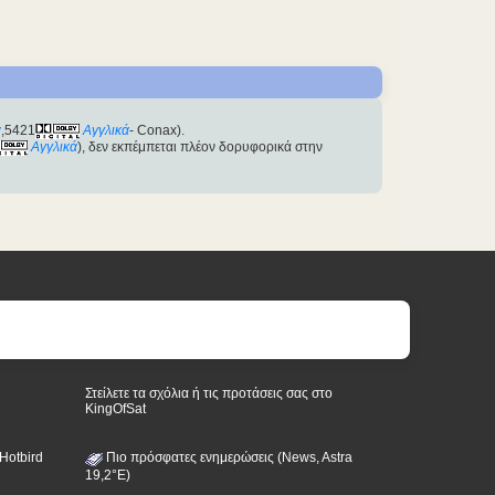
ά
,5421
Αγγλικά
- Conax).
Αγγλικά
), δεν εκπέμπεται πλέον δορυφορικά στην
Στείλετε τα σχόλια ή τις προτάσεις σας στο
KingOfSat
Hotbird
Πιο πρόσφατες ενημερώσεις (News, Astra
19,2°E)