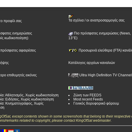
Τα σχόλια / οι αναπροσαρμογές σας
το προφίλ σας
σφατες ενημερώσεις
Πιο πρόσφατες ενημερώσεις (News, 
ίς κωδικοποίηση)
13°E)
ν πρόσφατες αφαιρέσεις
Προσωρινά ελεύθερα (FTA) κανάλι
λήψης
Κατάλογος αρχείων καναλιών
τερο επιθυμητές εικόνες
Ultra High Definition TV Channel
ία: Αθλητισμός, Χωρίς κωδικοποίηση
Ζώνη των FEEDS
ία: Ειδήσεις, Χωρίς κωδικοποίηση
Most recent Feeds
ία: Κινηματογράφος, Χωρίς
Γενικός δορυφορικό φόρουμ
ηση
ngOfSat, except contents shown in some screenshots that belong to their respective 
ons/remarks related to copyright, please contact KingOfSat webmaster.