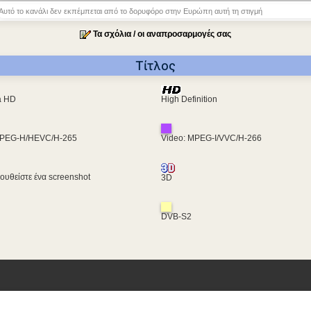
Αυτό το κανάλι δεν εκπέμπεται από το δορυφόρο στην Ευρώπη αυτή τη στιγμή
Τα σχόλια / οι αναπροσαρμογές σας
Τίτλος
ra HD
High Definition
MPEG-H/HEVC/H-265
Video: MPEG-I/VVC/H-266
υθείστε ένα screenshot
3D
DVB-S2