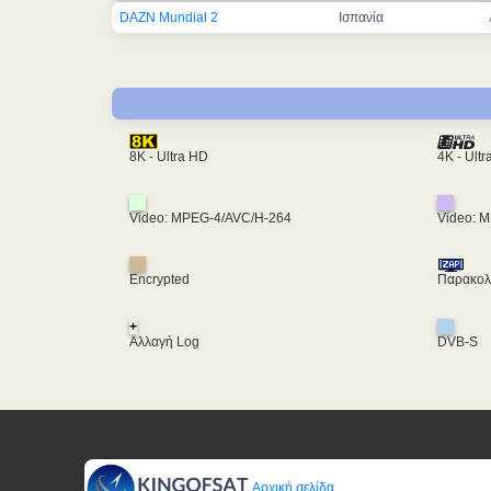
DAZN Mundial 2
Ισπανία
4K - Ult
8K - Ultra HD
Video: MPEG-4/AVC/H-264
Video: 
Encrypted
Παρακολο
+
Αλλαγή Log
DVB-S
Αρχική σελίδα