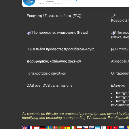
Εισαγωγή / Συχνές ερωτήσεις (FAQ)
Καθορίστε 
Πιο πρόσφατες ενημερώσεις (News)
Πιο πρό
(News, Χωρ
[+] Οι πλέον πρόσφατες προσθήκες/αλλαγές
[-] Οι πλέο
Δορυφορικός κατάλογος αρχείων
Αναφορές 
Το νεκροταφείο καναλιών
Οι περισσό
DAB over DVB transmissions
Ελληνικά
Κατηγορ
Κατηγορ
Κατηγορ
κωδικοποί
All contents on this site are protected by copyright and owned by Ki
identifying and promoting corresponding TV channels. For all questi