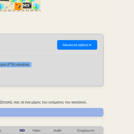
Advanced options
▼
ερα (FTA) κανάλια
ζήτησής σας σε ένα μέρος του ονόματος του καναλιού.
η
SID
Video
Audio
Ενημέρωση