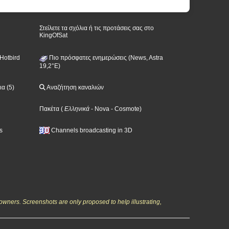
Στείλετε τα σχόλια ή τις προτάσεις σας στο
KingOfSat
Hotbird
Πιο πρόσφατες ενημερώσεις (News, Astra
19,2°E)
α (5)
Αναζήτηση καναλιών
Πακέτα
(
Ελληνικά
- Nova
- Cosmote
)
s
Channels broadcasting in 3D
owners. Screenshots are only proposed to help illustrating,