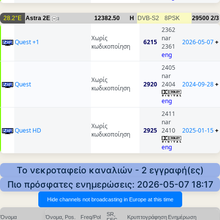
28.2°E
Astra 2E
12382.50
H
DVB-S2
8PSK
29500
2/3
3
2362
Χωρίς
nar
Quest +1
6215
2026-05-07
+
κωδικοποίηση
2361
eng
2405
nar
Χωρίς
Quest
2920
2404
2024-09-28
+
κωδικοποίηση
eng
2411
nar
Χωρίς
Quest HD
2925
2410
2025-01-15
+
κωδικοποίηση
eng
Το νεκροταφείο καναλιών - 2 εγγραφή(ες)
Πιο πρόσφατες ενημερώσεις: 2026-05-07 18:17
SR,
Όνομα
Όνομα, Pos.
Freq/Pol
Κρυπτογράφηση
Ενημέρωση