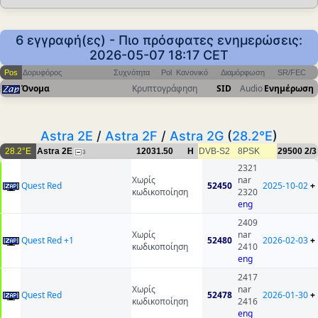
6 εγγραφή(ες) - Πιο πρόσφατες ενημερώσεις:
2026-05-07 18:17 CET
Pos
Δορυφόρος
Συχνότητα
Pol
Κανονικό
Διαμόρφωση
SR/FEC
Όνομα
Κρυπτογράφηση
SID
Audio
Ενημέρωση
Astra 2E
/
Astra 2F
/
Astra 2G
(
28.2°E
)
28.2°E
Astra 2E
12031.50
H
DVB-S2
8PSK
29500
2/3
3
2321
Χωρίς
nar
Quest Red
52450
2025-10-02
+
κωδικοποίηση
2320
eng
2409
Χωρίς
nar
Quest Red +1
52480
2026-02-03
+
κωδικοποίηση
2410
eng
2417
Χωρίς
nar
Quest Red
52478
2026-01-30
+
κωδικοποίηση
2416
eng