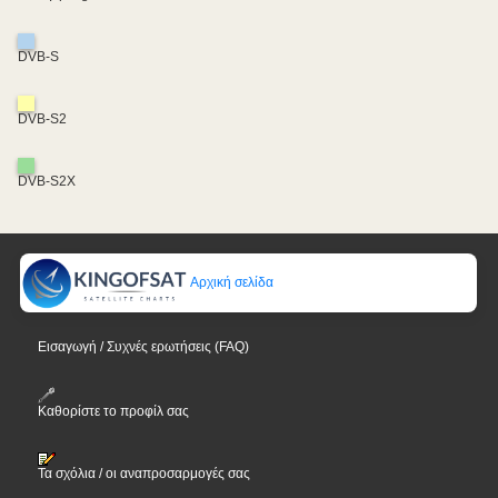
DVB-S
DVB-S2
DVB-S2X
Αρχική σελίδα
Εισαγωγή / Συχνές ερωτήσεις (FAQ)
Καθορίστε το προφίλ σας
Τα σχόλια / οι αναπροσαρμογές σας