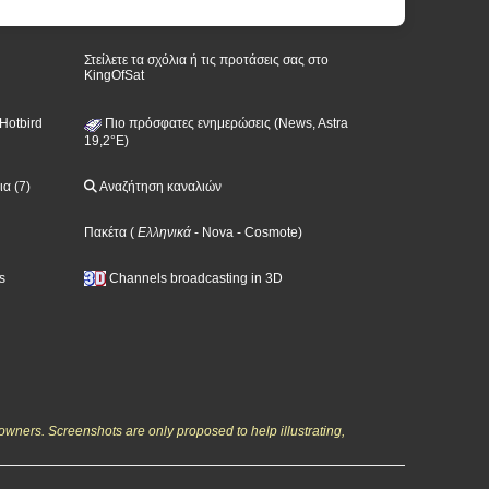
Στείλετε τα σχόλια ή τις προτάσεις σας στο
KingOfSat
Hotbird
Πιο πρόσφατες ενημερώσεις (News, Astra
19,2°E)
α (7)
Αναζήτηση καναλιών
Πακέτα
(
Ελληνικά
- Nova
- Cosmote
)
s
Channels broadcasting in 3D
owners. Screenshots are only proposed to help illustrating,