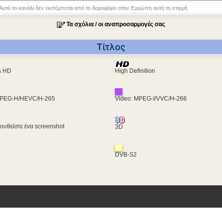
Αυτό το κανάλι δεν εκπέμπεται από το δορυφόρο στην Ευρώπη αυτή τη στιγμή
Τα σχόλια / οι αναπροσαρμογές σας
Τίτλος
ra HD
High Definition
MPEG-H/HEVC/H-265
Video: MPEG-I/VVC/H-266
υθείστε ένα screenshot
3D
DVB-S2