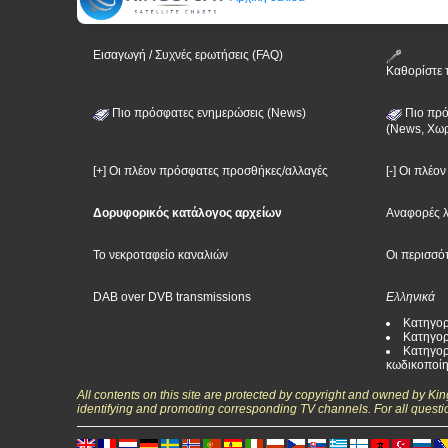
Εισαγωγή / Συχνές ερωτήσεις (FAQ)
Καθορίστε 
Πιο πρόσφατες ενημερώσεις (News)
Πιο πρό
(News, Χωρ
[+] Οι πλέον πρόσφατες προσθήκες/αλλαγές
[-] Οι πλέο
Δορυφορικός κατάλογος αρχείων
Αναφορές 
Το νεκροταφείο καναλιών
Οι περισσό
DAB over DVB transmissions
Ελληνικά
Κατηγορ
Κατηγορ
Κατηγορ
κωδικοποί
All contents on this site are protected by copyright and owned by Ki
identifying and promoting corresponding TV channels. For all questi