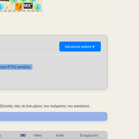
Advanced options
▼
ερα (FTA) κανάλια
ζήτησής σας σε ένα μέρος του ονόματος του καναλιού.
η
SID
Video
Audio
Ενημέρωση