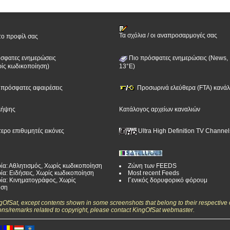
Τα σχόλια / οι αναπροσαρμογές σας
το προφίλ σας
σφατες ενημερώσεις
Πιο πρόσφατες ενημερώσεις (News, 
ίς κωδικοποίηση)
13°E)
ν πρόσφατες αφαιρέσεις
Προσωρινά ελεύθερα (FTA) κανάλι
λήψης
Κατάλογος αρχείων καναλιών
τερο επιθυμητές εικόνες
Ultra High Definition TV Channel
ία: Αθλητισμός, Χωρίς κωδικοποίηση
Ζώνη των FEEDS
ία: Ειδήσεις, Χωρίς κωδικοποίηση
Most recent Feeds
ία: Κινηματογράφος, Χωρίς
Γενικός δορυφορικό φόρουμ
ηση
ngOfSat, except contents shown in some screenshots that belong to their respective 
ons/remarks related to copyright, please contact KingOfSat webmaster.