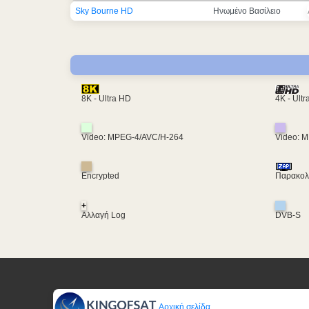
Sky Bourne HD
Ηνωμένο Βασίλειο
4K - Ult
8K - Ultra HD
Video: MPEG-4/AVC/H-264
Video: 
Encrypted
Παρακολο
+
Αλλαγή Log
DVB-S
Αρχική σελίδα