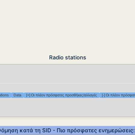
Radio stations
ations
Data
[+] Οι πλέον πρόσφατες προσθήκες/αλλαγές
[-] Οι πλέον πρόσφα
νόμηση κατά τη SID - Πιο πρόσφατες ενημερώσεις