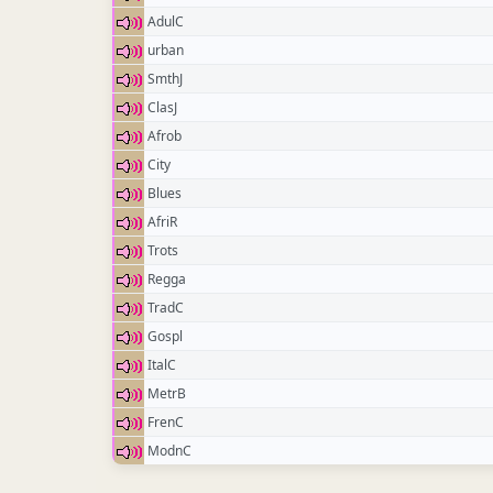
AdulC
urban
SmthJ
ClasJ
Afrob
City
Blues
AfriR
Trots
Regga
TradC
Gospl
ItalC
MetrB
FrenC
ModnC