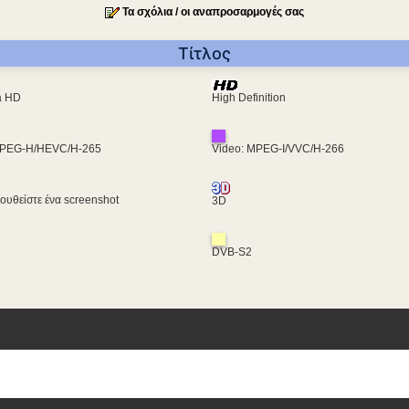
Τα σχόλια / οι αναπροσαρμογές σας
Τίτλος
ra HD
High Definition
MPEG-H/HEVC/H-265
Video: MPEG-I/VVC/H-266
υθείστε ένα screenshot
3D
DVB-S2