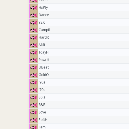
HsPty
Dance
Y2K
CampR
HardR
AltR
TdayH
PowrH
UBeat
GoldO
'90s
'70s
80's
R&B
Love
SoftH
FamF