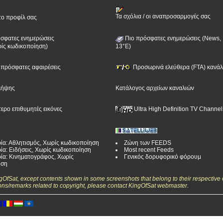
Τα σχόλια / οι αναπροσαρμογές σας
το προφίλ σας
σφατες ενημερώσεις
Πιο πρόσφατες ενημερώσεις (News, 
ίς κωδικοποίηση)
13°E)
ν πρόσφατες αφαιρέσεις
Προσωρινά ελεύθερα (FTA) κανάλι
λήψης
Κατάλογος αρχείων καναλιών
τερο επιθυμητές εικόνες
Ultra High Definition TV Channel
ία: Αθλητισμός, Χωρίς κωδικοποίηση
Ζώνη των FEEDS
ία: Ειδήσεις, Χωρίς κωδικοποίηση
Most recent Feeds
ία: Κινηματογράφος, Χωρίς
Γενικός δορυφορικό φόρουμ
ηση
ngOfSat, except contents shown in some screenshots that belong to their respective 
ons/remarks related to copyright, please contact KingOfSat webmaster.