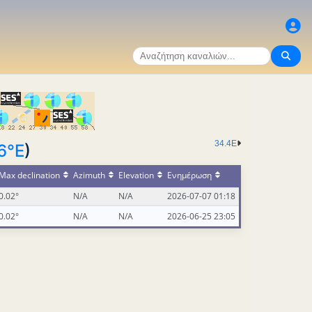
34.4E
6°E
)
Max declination
Azimuth
Elevation
Ενημέρωση
0.02°
N/A
N/A
2026-07-07 01:18
0.02°
N/A
N/A
2026-06-25 23:05