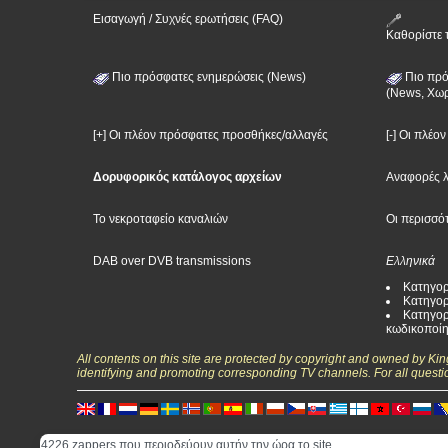
Εισαγωγή / Συχνές ερωτήσεις (FAQ)
Καθορίστε 
Πιο πρόσφατες ενημερώσεις (News)
Πιο πρό
(News, Χωρ
[+] Οι πλέον πρόσφατες προσθήκες/αλλαγές
[-] Οι πλέο
Δορυφορικός κατάλογος αρχείων
Αναφορές 
Το νεκροταφείο καναλιών
Οι περισσό
DAB over DVB transmissions
Ελληνικά
Κατηγορ
Κατηγορ
Κατηγορ
κωδικοποί
All contents on this site are protected by copyright and owned by Ki
identifying and promoting corresponding TV channels. For all questi
4226 zappers που περιοδεύουν αυτήν την ώρα το site.