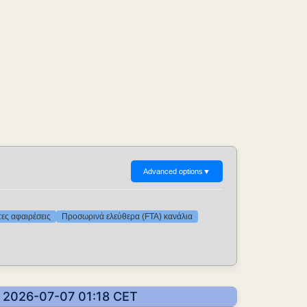
Advanced options
▼
τες αφαιρέσεις
Προσωρινά ελεύθερα (FTA) κανάλια
: 2026-07-07 01:18 CET