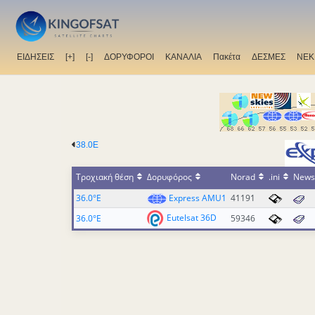
ΕΙΔΗΣΕΙΣ
[+]
[-]
ΔΟΡΥΦΟΡΟΙ
ΚΑΝΑΛΙΑ
Πακέτα
ΔΕΣΜΕΣ
ΝΕΚ
38.0E
Τροχιακή θέση
Δορυφόρος
Norad
.ini
News
36.0°E
Express AMU1
41191
Eutelsat 36D
36.0°E
59346