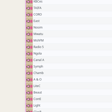
KBCes
TAIFA
CORO
East
Nosim
Mwatu
MshFM
Radio 5
Ngola
Canal A
Symph
Chamb
A & O
LiteC
Beaut
ContI
Light
ClasR