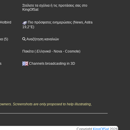
Στείλετε τα σχόλια ή τις προτάσεις σας στο
KingOfSat
Hotbird
Πιο πρόσφατες ενημερώσεις (News, Astra
19,2°E)
α (5)
Αναζήτηση καναλιών
Πακέτα
(
Ελληνικά
- Nova
- Cosmote
)
s
Channels broadcasting in 3D
owners. Screenshots are only proposed to help illustrating,
Copyright
KingOfSat
2026