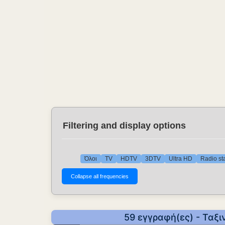
Filtering and display options
Όλοι
TV
HDTV
3DTV
Ultra HD
Radio st
59 εγγραφή(ες) - Ταξι