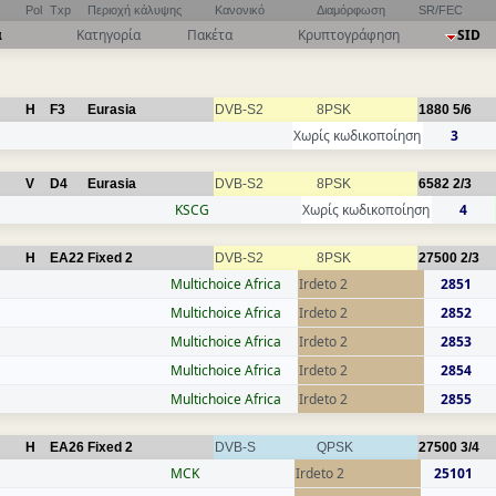
Pol
Txp
Περιοχή κάλυψης
Κανονικό
Διαμόρφωση
SR/FEC
α
Κατηγορία
Πακέτα
Κρυπτογράφηση
SID
H
F3
Eurasia
DVB-S2
8PSK
1880
5/6
Χωρίς κωδικοποίηση
3
V
D4
Eurasia
DVB-S2
8PSK
6582
2/3
KSCG
Χωρίς κωδικοποίηση
4
H
EA22
Fixed 2
DVB-S2
8PSK
27500
2/3
Multichoice Africa
Irdeto 2
2851
Multichoice Africa
Irdeto 2
2852
Multichoice Africa
Irdeto 2
2853
Multichoice Africa
Irdeto 2
2854
Multichoice Africa
Irdeto 2
2855
H
EA26
Fixed 2
DVB-S
QPSK
27500
3/4
MCK
Irdeto 2
25101