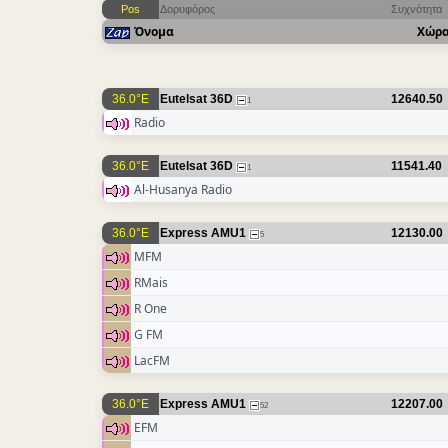
Pos
Δορυφόρος
Συχνότητα
Όνομα
Χώρ
36.0°E
Eutelsat 36D
12640.50
1
Radio
36.0°E
Eutelsat 36D
11541.40
1
Al-Husanya Radio
36.0°E
Express AMU1
12130.00
5
MFM
RMais
R One
G FM
LacFM
36.0°E
Express AMU1
12207.00
52
EFM