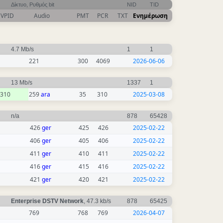
Δίκτυο, Ρυθμός bit
NID
TID
VPID
Audio
PMT
PCR
TXT
Ενημέρωση
4.7 Mb/s
1
1
221
300
4069
2026-06-06
13 Mb/s
1337
1
310
259
ara
35
310
2025-03-08
n/a
878
65428
426
ger
425
426
2025-02-22
406
ger
405
406
2025-02-22
411
ger
410
411
2025-02-22
416
ger
415
416
2025-02-22
421
ger
420
421
2025-02-22
Enterprise DSTV Network
, 47.3 kb/s
878
65425
769
768
769
2026-04-07