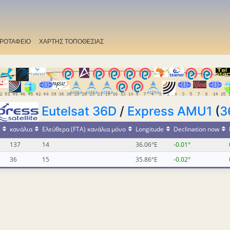
ΡΟΤΑΦΕΙΟ
ΧΑΡΤΗΣ ΤΟΠΟΘΕΣΙΑΣ
Eutelsat 36D
/
Express AMU1
(
3
κανάλια
Ελεύθερα (FTA) κανάλια μόνο
Longitude
Declination now
137
14
36.06°E
-0.01°
36
15
35.86°E
-0.02°