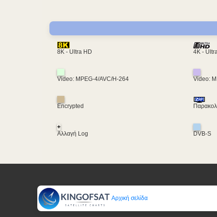
4K - Ult
8K - Ultra HD
Video: MPEG-4/AVC/H-264
Video: 
Encrypted
Παρακολο
+
Αλλαγή Log
DVB-S
Αρχική σελίδα