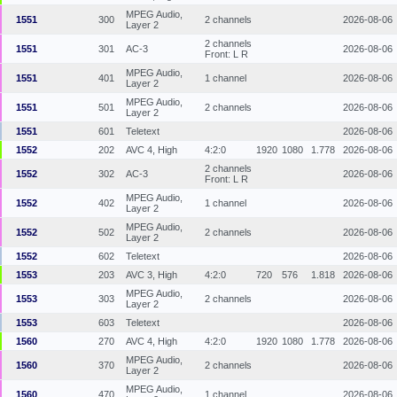
MPEG Audio,
1551
300
2 channels
2026-08-06
Layer 2
2 channels
1551
301
AC-3
2026-08-06
Front: L R
MPEG Audio,
1551
401
1 channel
2026-08-06
Layer 2
MPEG Audio,
1551
501
2 channels
2026-08-06
Layer 2
1551
601
Teletext
2026-08-06
1552
202
AVC 4, High
4:2:0
1920
1080
1.778
2026-08-06
2 channels
1552
302
AC-3
2026-08-06
Front: L R
MPEG Audio,
1552
402
1 channel
2026-08-06
Layer 2
MPEG Audio,
1552
502
2 channels
2026-08-06
Layer 2
1552
602
Teletext
2026-08-06
1553
203
AVC 3, High
4:2:0
720
576
1.818
2026-08-06
MPEG Audio,
1553
303
2 channels
2026-08-06
Layer 2
1553
603
Teletext
2026-08-06
1560
270
AVC 4, High
4:2:0
1920
1080
1.778
2026-08-06
MPEG Audio,
1560
370
2 channels
2026-08-06
Layer 2
MPEG Audio,
1560
470
1 channel
2026-08-06