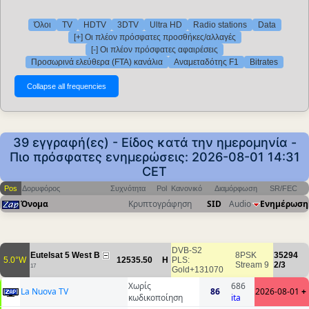
Όλοι
TV
HDTV
3DTV
Ultra HD
Radio stations
Data
[+] Οι πλέον πρόσφατες προσθήκες/αλλαγές
[-] Οι πλέον πρόσφατες αφαιρέσεις
Προσωρινά ελεύθερα (FTA) κανάλια
Αναμεταδότης F1
Bitrates
39 εγγραφή(ες) - Είδος κατά την ημερομηνία -
Πιο πρόσφατες ενημερώσεις: 2026-08-01 14:31
CET
Pos
Δορυφόρος
Συχνότητα
Pol
Κανονικό
Διαμόρφωση
SR/FEC
Όνομα
Κρυπτογράφηση
SID
Audio
Ενημέρωση
DVB-S2
Eutelsat 5 West B
8PSK
35294
5.0°W
12535.50
H
PLS:
Stream 9
2/3
17
Gold+131070
Χωρίς
686
La Nuova TV
86
2026-08-01
+
κωδικοποίηση
ita