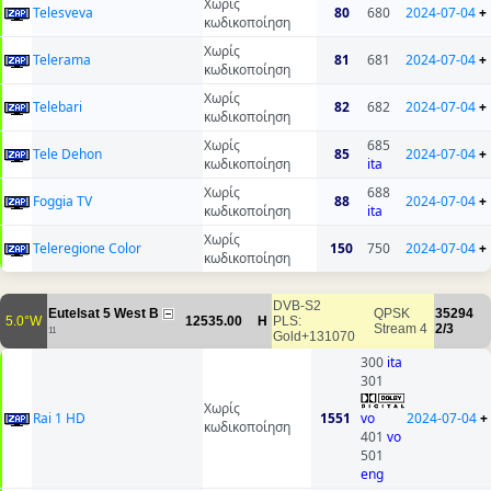
Χωρίς
Telesveva
80
680
2024-07-04
+
κωδικοποίηση
Χωρίς
Telerama
81
681
2024-07-04
+
κωδικοποίηση
Χωρίς
Telebari
82
682
2024-07-04
+
κωδικοποίηση
Χωρίς
685
Tele Dehon
85
2024-07-04
+
κωδικοποίηση
ita
Χωρίς
688
Foggia TV
88
2024-07-04
+
κωδικοποίηση
ita
Χωρίς
Teleregione Color
150
750
2024-07-04
+
κωδικοποίηση
DVB-S2
Eutelsat 5 West B
QPSK
35294
5.0°W
12535.00
H
PLS:
Stream 4
2/3
11
Gold+131070
300
ita
301
Χωρίς
Rai 1 HD
1551
vo
2024-07-04
+
κωδικοποίηση
401
vo
501
eng