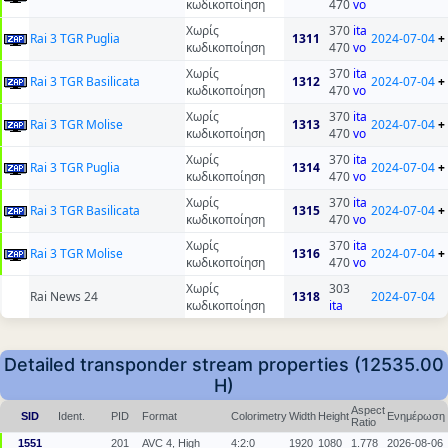
κωδικοποίηση
470
vo
Χωρίς
370
ita
Rai 3 TGR Puglia
1311
2024-07-04
+
κωδικοποίηση
470
vo
Χωρίς
370
ita
Rai 3 TGR Basilicata
1312
2024-07-04
+
κωδικοποίηση
470
vo
Χωρίς
370
ita
Rai 3 TGR Molise
1313
2024-07-04
+
κωδικοποίηση
470
vo
Χωρίς
370
ita
Rai 3 TGR Puglia
1314
2024-07-04
+
κωδικοποίηση
470
vo
Χωρίς
370
ita
Rai 3 TGR Basilicata
1315
2024-07-04
+
κωδικοποίηση
470
vo
Χωρίς
370
ita
Rai 3 TGR Molise
1316
2024-07-04
+
κωδικοποίηση
470
vo
Χωρίς
303
Rai News 24
1318
2024-07-04
κωδικοποίηση
ita
Detailed transponder stream properties (12535.00
H)
Aspect
SID
Ident.
PID
Format
Colorimetry
Width
Height
Ενημέρωση
Ratio
1551
201
AVC 4, High
4:2:0
1920
1080
1.778
2026-08-06