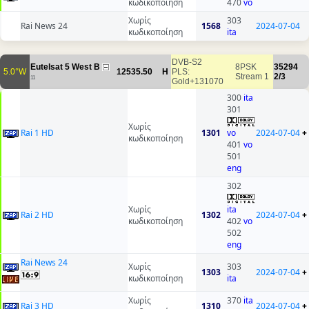
κωδικοποίηση
470
vo
Χωρίς
303
Rai News 24
1568
2024-07-04
κωδικοποίηση
ita
DVB-S2
Eutelsat 5 West B
8PSK
35294
5.0°W
12535.50
H
PLS:
Stream 1
2/3
11
Gold+131070
300
ita
301
Χωρίς
Rai 1 HD
1301
vo
2024-07-04
+
κωδικοποίηση
401
vo
501
eng
302
Χωρίς
ita
Rai 2 HD
1302
2024-07-04
+
κωδικοποίηση
402
vo
502
eng
Rai News 24
Χωρίς
303
1303
2024-07-04
+
κωδικοποίηση
ita
Χωρίς
370
ita
Rai 3 HD
1310
2024-07-04
+