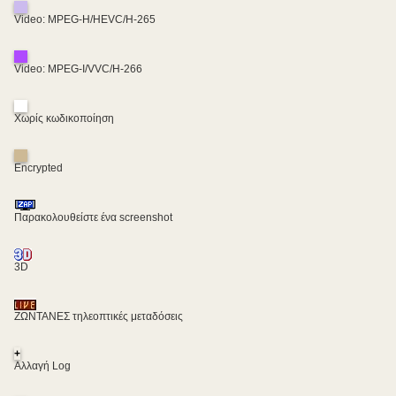
Video: MPEG-H/HEVC/H-265
Video: MPEG-I/VVC/H-266
Χωρίς κωδικοποίηση
Encrypted
Παρακολουθείστε ένα screenshot
3D
ΖΩΝΤΑΝΕΣ τηλεοπτικές μεταδόσεις
+
Αλλαγή Log