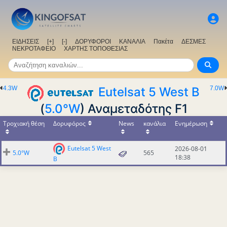
ΕΙΔΗΣΕΙΣ
[+]
[-]
ΔΟΡΥΦΟΡΟΙ
ΚΑΝΑΛΙΑ
Πακέτα
ΔΕΣΜΕΣ
ΝΕΚΡΟΤΑΦΕΙΟ
ΧΑΡΤΗΣ ΤΟΠΟΘΕΣΙΑΣ
4.3W
Eutelsat 5 West B
7.0W
(
5.0°W
) Αναμεταδότης F1
Τροχιακή θέση
Δορυφόρος
News
κανάλια
Ενημέρωση
Eutelsat 5 West
2026-08-01
5.0°W
565
18:38
B