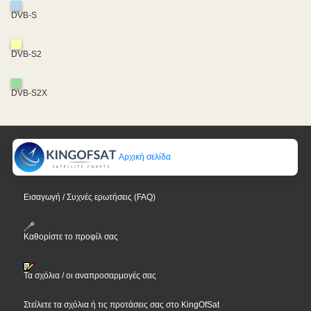
DVB-S
DVB-S2
DVB-S2X
Αρχική σελίδα
Εισαγωγή / Συχνές ερωτήσεις (FAQ)
Καθορίστε το προφίλ σας
Τα σχόλια / οι αναπροσαρμογές σας
Στείλετε τα σχόλια ή τις προτάσεις σας στο KingOfSat