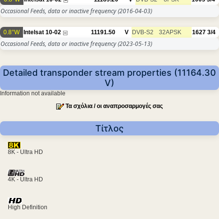
Occasional Feeds, data or inactive frequency
(2016-04-03)
0.8°W
Intelsat 10-02
11191.50
V
DVB-S2
32APSK
1627
3/4
Occasional Feeds, data or inactive frequency
(2023-05-13)
Detailed transponder stream properties (11164.30
V)
Information not available
Τα σχόλια / οι αναπροσαρμογές σας
Τίτλος
8K - Ultra HD
4K - Ultra HD
High Definition