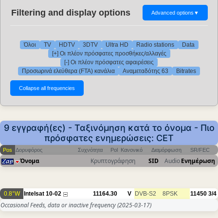
Filtering and display options
Advanced options
▼
Όλοι
TV
HDTV
3DTV
Ultra HD
Radio stations
Data
[+] Οι πλέον πρόσφατες προσθήκες/αλλαγές
[-] Οι πλέον πρόσφατες αφαιρέσεις
Προσωρινά ελεύθερα (FTA) κανάλια
Αναμεταδότης 63
Bitrates
9 εγγραφή(ες) - Ταξινόμηση κατά το όνομα - Πιο
πρόσφατες ενημερώσεις: CET
Pos
Δορυφόρος
Συχνότητα
Pol
Κανονικό
Διαμόρφωση
SR/FEC
Όνομα
Κρυπτογράφηση
SID
Audio
Ενημέρωση
0.8°W
Intelsat 10-02
11164.30
V
DVB-S2
8PSK
11450
3/4
Occasional Feeds, data or inactive frequency
(2025-03-17)