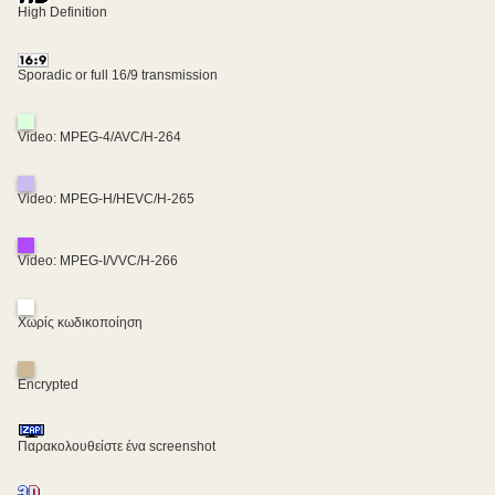
High Definition
Sporadic or full 16/9 transmission
Video: MPEG-4/AVC/H-264
Video: MPEG-H/HEVC/H-265
Video: MPEG-I/VVC/H-266
Χωρίς κωδικοποίηση
Encrypted
Παρακολουθείστε ένα screenshot