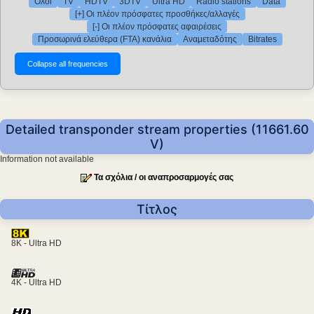
Όλοι
TV
HDTV
3DTV
Ultra HD
Radio stations
Data
[+] Οι πλέον πρόσφατες προσθήκες/αλλαγές
[-] Οι πλέον πρόσφατες αφαιρέσεις
Προσωρινά ελεύθερα (FTA) κανάλια
Αναμεταδότης
Bitrates
Detailed transponder stream properties (11661.60
V)
Information not available
Τα σχόλια / οι αναπροσαρμογές σας
Τίτλος
8K - Ultra HD
4K - Ultra HD