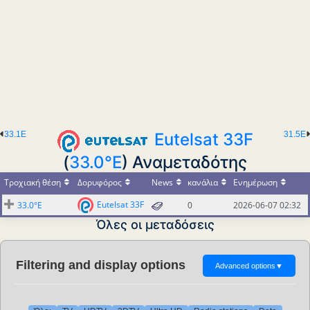
33.1E
Eutelsat 33F
31.5E
(
33.0°E
) Αναμεταδότης
Τροχιακή θέση
Δορυφόρος
News
κανάλια
Ενημέρωση
Eutelsat 33F
33.0°E
0
2026-06-07 02:32
Όλες οι μεταδόσεις
Filtering and display options
Advanced options
▼