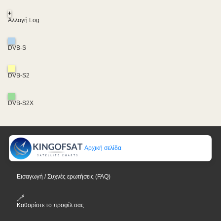
+
Αλλαγή Log
DVB-S
DVB-S2
DVB-S2X
Αρχική σελίδα
Εισαγωγή / Συχνές ερωτήσεις (FAQ)
Καθορίστε το προφίλ σας