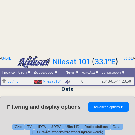
34.4E
33.0E
Nilesat 101
(
33.1°E
)
Τροχιακή θέση
Δορυφόρος
News
κανάλια
Ενημέρωση
33.1°E
Nilesat 101
0
2013-03-11 20:50
Data
Filtering and display options
Advanced options
▼
Όλοι
TV
HDTV
3DTV
Ultra HD
Radio stations
Data
[+] Οι πλέον πρόσφατες προσθήκες/αλλαγές