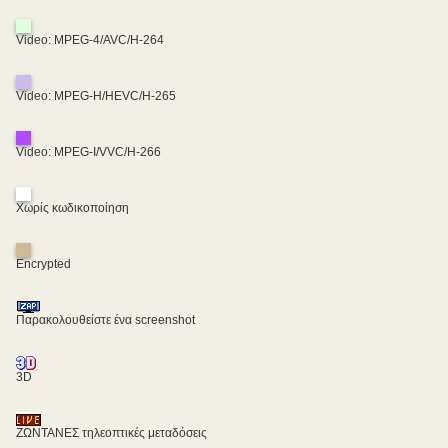
Video: MPEG-4/AVC/H-264
Video: MPEG-H/HEVC/H-265
Video: MPEG-I/VVC/H-266
Χωρίς κωδικοποίηση
Encrypted
Παρακολουθείστε ένα screenshot
3D
ΖΩΝΤΑΝΕΣ τηλεοπτικές μεταδόσεις