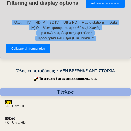
Filtering and display options
Advanced options
▼
Όλοι
TV
HDTV
3DTV
Ultra HD
Radio stations
Data
[+] Οι πλέον πρόσφατες προσθήκες/αλλαγές
[-] Οι πλέον πρόσφατες αφαιρέσεις
Προσωρινά ελεύθερα (FTA) κανάλια
Όλες οι μεταδόσεις - ΔΕΝ ΒΡΕΘΗΚΕ ΑΝΤΙΣΤΟΙΧΙΑ
Τα σχόλια / οι αναπροσαρμογές σας
Τίτλος
8K - Ultra HD
4K - Ultra HD