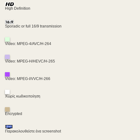
High Definition
Sporadic or full 16/9 transmission
Video: MPEG-4/AVC/H-264
Video: MPEG-H/HEVC/H-265
Video: MPEG-I/VVC/H-266
Χωρίς κωδικοποίηση
Encrypted
Παρακολουθείστε ένα screenshot