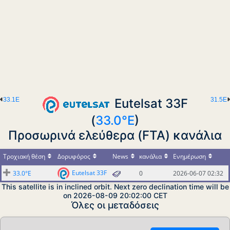
33.1E
Eutelsat 33F
31.5E
(
33.0°E
)
Προσωρινά ελεύθερα (FTA) κανάλια
Τροχιακή θέση
Δορυφόρος
News
κανάλια
Ενημέρωση
Eutelsat 33F
33.0°E
0
2026-06-07 02:32
This satellite is in inclined orbit. Next zero declination time will be
on 2026-08-09 20:02:00 CET
Όλες οι μεταδόσεις