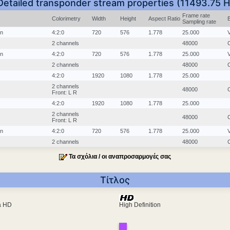
Detailed transponder stream properties (11493.75 H
Frame rate
Colorimetry
Width
Height
Aspect Ratio
Sampling rate
in
4:2:0
720
576
1.778
25.000
2 channels
48000
in
4:2:0
720
576
1.778
25.000
2 channels
48000
4:2:0
1920
1080
1.778
25.000
2 channels
48000
Front: L R
4:2:0
1920
1080
1.778
25.000
2 channels
48000
Front: L R
in
4:2:0
720
576
1.778
25.000
2 channels
48000
Τα σχόλια / οι αναπροσαρμογές σας
Τίτλος
ra HD
High Definition