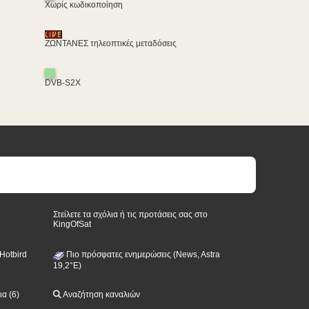
Χωρίς κωδικοποίηση
ΖΩΝΤΑΝΕΣ τηλεοπτικές μεταδόσεις
DVB-S2X
Στείλετε τα σχόλια ή τις προτάσεις σας στο
KingOfSat
Hotbird
Πιο πρόσφατες ενημερώσεις (News, Astra
19,2°E)
α (6)
Αναζήτηση καναλιών