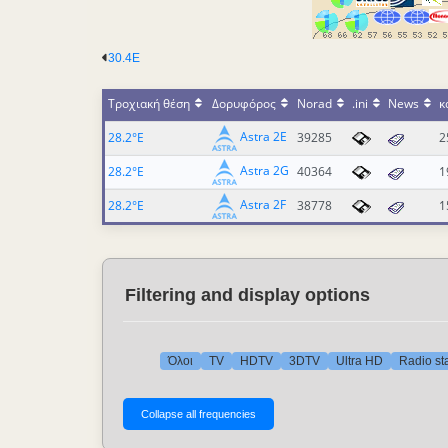
30.4E
Τροχιακή θέση
Δορυφόρος
Norad
.ini
News
κ
Astra 2E
28.2°E
39285
2
Astra 2G
28.2°E
40364
1
Astra 2F
28.2°E
38778
1
Filtering and display options
Όλοι
TV
HDTV
3DTV
Ultra HD
Radio st