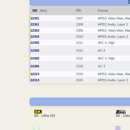
SID
Ident.
PID
Format
22301
2307
MPEG Video Main, Ma
22301
2308
MPEG Audio, Layer 2
22303
2309
MPEG Video Main, Ma
22303
2310
MPEG Audio, Layer 2
22305
2311
AVC 4, High
22305
2312
AC-3
22306
2315
AVC 4, High
22306
2316
AC-3
22313
2319
MPEG Video Main, Ma
22313
2320
MPEG Audio, Layer 2
4K - Ult
8K - Ultra HD