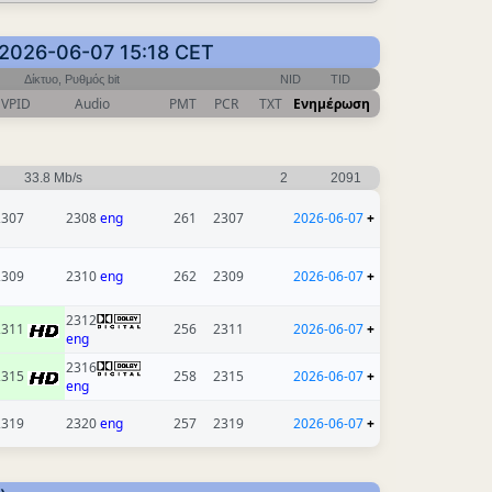
 2026-06-07 15:18 CET
Δίκτυο, Ρυθμός bit
NID
TID
VPID
Audio
PMT
PCR
TXT
Ενημέρωση
33.8 Mb/s
2
2091
2307
2308
eng
261
2307
2026-06-07
+
2309
2310
eng
262
2309
2026-06-07
+
2312
2311
256
2311
2026-06-07
+
eng
2316
2315
258
2315
2026-06-07
+
eng
2319
2320
eng
257
2319
2026-06-07
+