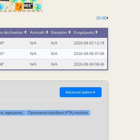
26.0E
x declination
Azimuth
Elevation
Ενημέρωση
08°
N/A
N/A
2026-08-03 12:18
05°
N/A
N/A
2026-08-06 01:06
08°
N/A
N/A
2026-08-04 08:46
Advanced options
▼
τες αφαιρέσεις
Προσωρινά ελεύθερα (FTA) κανάλια