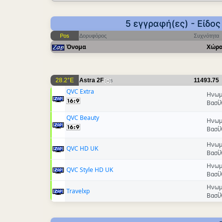
5 εγγραφή(ες) - Είδο
Pos
Δορυφόρος
Συχνότητα
Όνομα
Χώρ
28.2°E
Astra 2F
11493.75
5
QVC Extra
Ηνωμ
Βασί
QVC Beauty
Ηνωμ
Βασί
Ηνωμ
QVC HD UK
Βασί
Ηνωμ
QVC Style HD UK
Βασί
Ηνωμ
Travelxp
Βασί