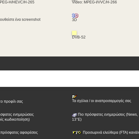
MPEG-H/HEVC/H-265
Video: MPEG-I/VVC/H-266
υθείστε ένα screenshot
3D
DVB-S2
Τα σχόλια / οι αναπροσαρμογές σας
το προφίλ σας
σφατες ενημερώσεις
Πιο πρόσφατες ενημερώσεις (News, 
ίς κωδικοποίηση)
13°E)
ν πρόσφατες αφαιρέσεις
Προσωρινά ελεύθερα (FTA) κανάλι