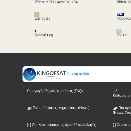
Video: MPEG-4/AVC/H-264
Video: 
Encrypted
Παρακολο
+
Αλλαγή Log
DVB-S
Αρχική σελίδα
Εισαγωγή / Συχνές ερωτήσεις (FAQ)
Καθορίστε 
Πιο πρόσφατες ενημερώσεις (News)
Πιο πρό
(News, Χωρ
[+] Οι πλέον πρόσφατες προσθήκες/αλλαγές
[-] Οι πλέο