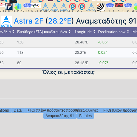
Astra 2F
(
28.2°E
) Αναμεταδότης 91
ανάλια
Ελεύθερα (FTA) κανάλια μόνο
Longitude
Declination now
Ma
53
130
28.48°E
-0.06°
0.
96
113
28.2°E
0.02°
0.
53
80
28.18°E
-0.07°
0.
Όλες οι μεταδόσεις
ations
Data
[+] Οι πλέον πρόσφατες προσθήκες/αλλαγές
[-] Οι πλέον πρόσφα
Αναμεταδότης 91
Bitrates