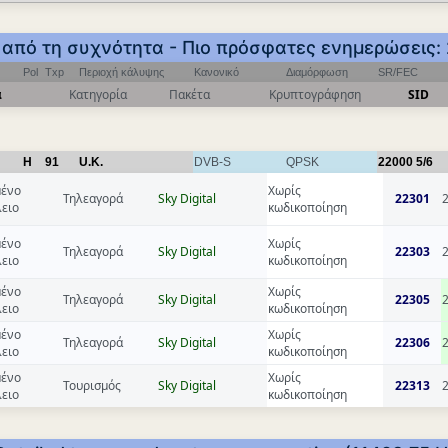
ς από τη συχνότητα - Πιο πρόσφατες ενημερώσεις:
Pol
Txp
Περιοχή κάλυψης
Κανονικό
Διαμόρφωση
SR/FEC
α
Κατηγορία
Πακέτα
Κρυπτογράφηση
SID
H
91
U.K.
DVB-S
QPSK
22000
5/6
ένο
Χωρίς
Τηλεαγορά
Sky Digital
22301
λειο
κωδικοποίηση
ένο
Χωρίς
Τηλεαγορά
Sky Digital
22303
λειο
κωδικοποίηση
ένο
Χωρίς
Τηλεαγορά
Sky Digital
22305
λειο
κωδικοποίηση
ένο
Χωρίς
Τηλεαγορά
Sky Digital
22306
λειο
κωδικοποίηση
ένο
Χωρίς
Τουρισμός
Sky Digital
22313
λειο
κωδικοποίηση