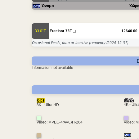
Όνομα
Χώρ
33.0°E
Eutelsat 33F
12646.00
Occasional Feeds, data or inactive frequency
(2024-12-31)
Information not available
4K - Ult
8K - Ultra HD
Video: MPEG-4/AVC/H-264
Video: 