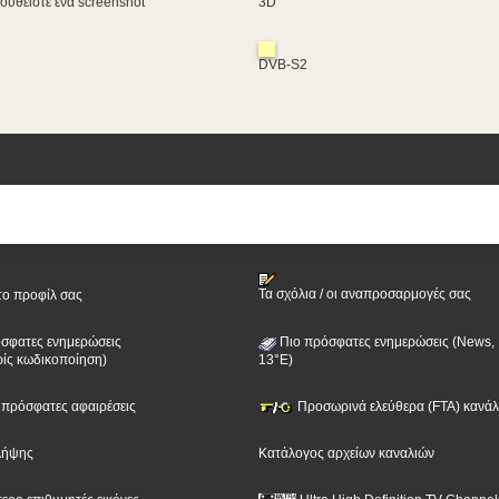
υθείστε ένα screenshot
3D
DVB-S2
Τα σχόλια / οι αναπροσαρμογές σας
το προφίλ σας
σφατες ενημερώσεις
Πιο πρόσφατες ενημερώσεις (News, 
ίς κωδικοποίηση)
13°E)
ν πρόσφατες αφαιρέσεις
Προσωρινά ελεύθερα (FTA) κανάλι
λήψης
Κατάλογος αρχείων καναλιών