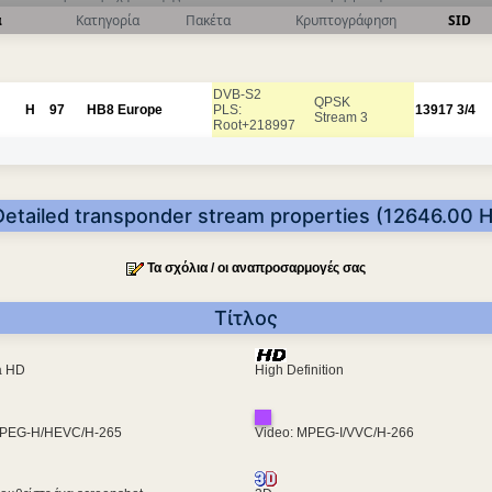
α
Κατηγορία
Πακέτα
Κρυπτογράφηση
SID
DVB-S2
QPSK
H
97
HB8 Europe
PLS:
13917
3/4
Stream 3
Root+218997
Detailed transponder stream properties (12646.00 H
Τα σχόλια / οι αναπροσαρμογές σας
Τίτλος
ra HD
High Definition
MPEG-H/HEVC/H-265
Video: MPEG-I/VVC/H-266