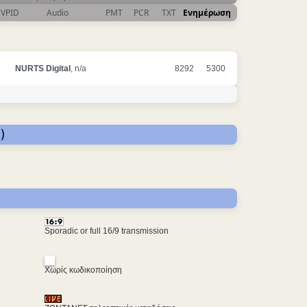
VPID
Audio
PMT
PCR
TXT
Ενημέρωση
NURTS Digital
, n/a
8292
5300
)
Sporadic or full 16/9 transmission
Χωρίς κωδικοποίηση