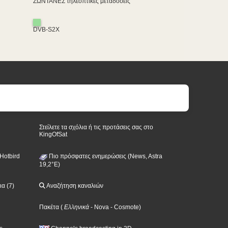
ΖΩΝΤΑΝΕΣ τηλεοπτικές μεταδόσεις
DVB-S2X
Στείλετε τα σχόλια ή τις προτάσεις σας στο
KingOfSat
Hotbird
Πιο πρόσφατες ενημερώσεις (News, Astra
19,2°E)
α (7)
Αναζήτηση καναλιών
Πακέτα
(
Ελληνικά
- Nova
- Cosmote
)