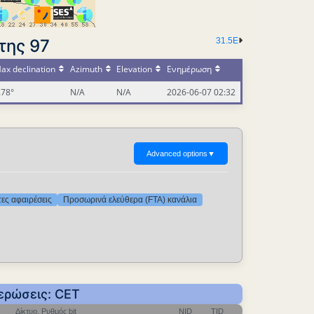
της 97
31.5E
ax declination
Azimuth
Elevation
Ενημέρωση
.78°
N/A
N/A
2026-06-07 02:32
Advanced options
▼
τες αφαιρέσεις
Προσωρινά ελεύθερα (FTA) κανάλια
ερώσεις: CET
Δίκτυο, Ρυθμός bit
NID
TID