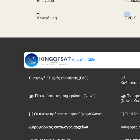
Encrypted
Παρακολο
+
Αλλαγή Log
DVB-S
Αρχική σελίδα
Εισαγωγή / Συχνές ερωτήσεις (FAQ)
Καθορίστε 
Πιο πρόσφατες ενημερώσεις (News)
Πιο πρό
(News, Χωρ
[+] Οι πλέον πρόσφατες προσθήκες/αλλαγές
[-] Οι πλέο
Δορυφορικός κατάλογος αρχείων
Αναφορές 