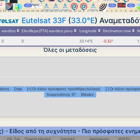
Eutelsat 33F
(
33.0°E
) Αναμεταδό
κανάλια
Ελεύθερα (FTA) κανάλια μόνο
Longitude
Declination now
M
0
0
33.14°E
-0.32°
1
Όλες οι μεταδόσεις
ations
Data
[+] Οι πλέον πρόσφατες προσθήκες/αλλαγές
[-] Οι πλέον πρόσφα
Αναμεταδότης 97
Bitrates
ς) - Είδος από τη συχνότητα - Πιο πρόσφατες ενημ
Pol
Txp
Περιοχή κάλυψης
Κανονικό
Διαμόρφωση
SR/FEC