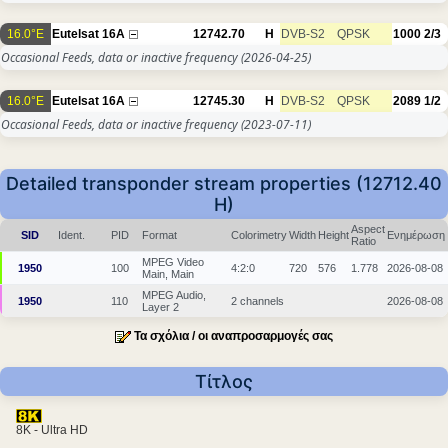
16.0°E
Eutelsat 16A
12742.70
H
DVB-S2
QPSK
1000
2/3
Occasional Feeds, data or inactive frequency
(2026-04-25)
16.0°E
Eutelsat 16A
12745.30
H
DVB-S2
QPSK
2089
1/2
Occasional Feeds, data or inactive frequency
(2023-07-11)
Detailed transponder stream properties (12712.40
H)
Aspect
SID
Ident.
PID
Format
Colorimetry
Width
Height
Ενημέρωση
Ratio
MPEG Video
1950
100
4:2:0
720
576
1.778
2026-08-08
Main, Main
MPEG Audio,
1950
110
2 channels
2026-08-08
Layer 2
Τα σχόλια / οι αναπροσαρμογές σας
Τίτλος
8K - Ultra HD