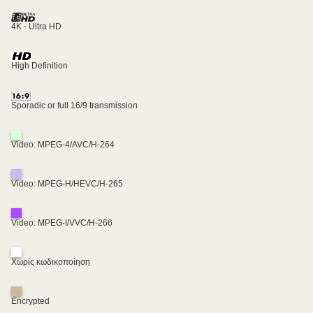
4K - Ultra HD
High Definition
Sporadic or full 16/9 transmission
Video: MPEG-4/AVC/H-264
Video: MPEG-H/HEVC/H-265
Video: MPEG-I/VVC/H-266
Χωρίς κωδικοποίηση
Encrypted