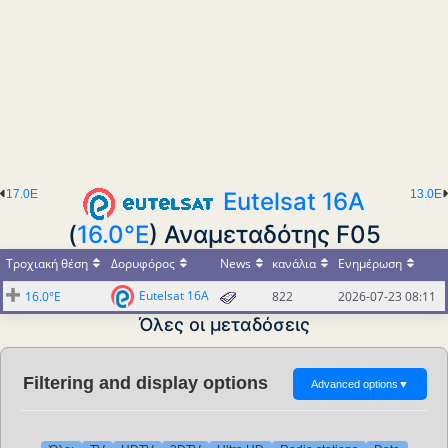
17.0E
Eutelsat 16A
13.0E
(
16.0°E
) Αναμεταδότης F05
Τροχιακή θέση
Δορυφόρος
News
κανάλια
Ενημέρωση
Eutelsat 16A
16.0°E
822
2026-07-23 08:11
Όλες οι μεταδόσεις
Filtering and display options
Advanced options
▼