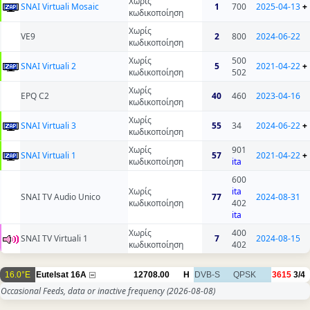
Χωρίς
SNAI Virtuali Mosaic
1
700
2025-04-13
+
κωδικοποίηση
Χωρίς
VE9
2
800
2024-06-22
κωδικοποίηση
Χωρίς
500
SNAI Virtuali 2
5
2021-04-22
+
κωδικοποίηση
502
Χωρίς
EPQ C2
40
460
2023-04-16
κωδικοποίηση
Χωρίς
SNAI Virtuali 3
55
34
2024-06-22
+
κωδικοποίηση
Χωρίς
901
SNAI Virtuali 1
57
2021-04-22
+
κωδικοποίηση
ita
600
Χωρίς
ita
SNAI TV Audio Unico
77
2024-08-31
κωδικοποίηση
402
ita
Χωρίς
400
SNAI TV Virtuali 1
7
2024-08-15
κωδικοποίηση
402
16.0°E
Eutelsat 16A
12708.00
H
DVB-S
QPSK
3615
3/4
Occasional Feeds, data or inactive frequency
(2026-08-08)