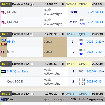
16.0°E
Eutelsat 16A
12688.20
H
DVB-S2
QPSK
406
3/5
2
Χωρίς
JOE AMS
1010
2026-06-13
κωδικοποίηση
Χωρίς
101
QNL AMS
21411
2026-06-13
κωδικοποίηση
ned
16.0°E
Eutelsat 16A
12690.30
H
DVB-S
QPSK
2963
3/4
2
201
Hir TV
Conax
2
2025-12-23
+
hun
1001
hirFM
Conax
10
2025-12-23
hun
16.0°E
Eutelsat 16A
12693.50
H
DVB-S2
QPSK
2222
4/5
2
Χωρίς
SNAI Quad Race
1
700
2025-04-13
+
κωδικοποίηση
Χωρίς
4112
Quad SOGEI
2
2023-07-13
κωδικοποίηση
4128
16.0°E
Eutelsat 16A
12700.20
H
DVB-S
QPSK
9880
2/3
8
Όνομα
Κρυπτογράφηση
SID
Audio
Ενημέρωση