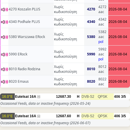
Χωρίς
4272
4270 Koszalin PLUS
4270
2026-08-04
κωδικοποίηση
aac
Χωρίς
4342
4340 Podhale PLUS
4340
2026-08-04
κωδικοποίηση
aac
5382
Χωρίς
5380 Warszawa ERock
5380
aac
2026-08-04
κωδικοποίηση
pol
5992
Χωρίς
5990 ERock
5990
aac
2026-08-04
κωδικοποίηση
pol
Χωρίς
8012
8010 Radio Rodzina
8010
2026-08-04
κωδικοποίηση
aac
Χωρίς
8022
8020 Emaus
8020
2026-08-04
κωδικοποίηση
aac
16.0°E
Eutelsat 16A
12687.30
H
DVB-S2
QPSK
406
3/5
Occasional Feeds, data or inactive frequency
(2026-05-24)
16.0°E
Eutelsat 16A
12687.60
H
DVB-S2
QPSK
406
3/5
Occasional Feeds, data or inactive frequency
(2026-06-07)