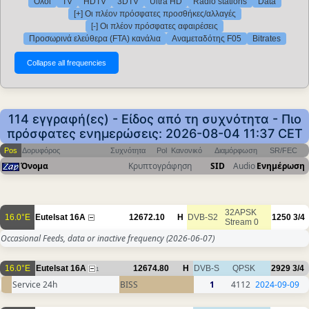
Όλοι
TV
HDTV
3DTV
Ultra HD
Radio stations
Data
[+] Οι πλέον πρόσφατες προσθήκες/αλλαγές
[-] Οι πλέον πρόσφατες αφαιρέσεις
Προσωρινά ελεύθερα (FTA) κανάλια
Αναμεταδότης F05
Bitrates
114 εγγραφή(ες) - Είδος από τη συχνότητα - Πιο
πρόσφατες ενημερώσεις: 2026-08-04 11:37 CET
Pos
Δορυφόρος
Συχνότητα
Pol
Κανονικό
Διαμόρφωση
SR/FEC
Όνομα
Κρυπτογράφηση
SID
Audio
Ενημέρωση
32APSK
16.0°E
Eutelsat 16A
12672.10
H
DVB-S2
1250
3/4
Stream 0
Occasional Feeds, data or inactive frequency
(2026-06-07)
16.0°E
Eutelsat 16A
12674.80
H
DVB-S
QPSK
2929
3/4
1
Service 24h
BISS
1
4112
2024-09-09