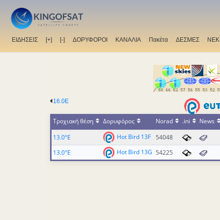
ΕΙΔΗΣΕΙΣ
[+]
[-]
ΔΟΡΥΦΟΡΟΙ
ΚΑΝΑΛΙΑ
Πακέτα
ΔΕΣΜΕΣ
ΝΕΚ
16.0E
Τροχιακή θέση
Δορυφόρος
Norad
.ini
News
Hot Bird 13F
13.0°E
54048
Hot Bird 13G
13.0°E
54225