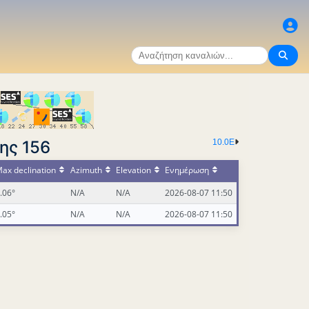
ης 156
10.0E
ax declination
Azimuth
Elevation
Ενημέρωση
.06°
N/A
N/A
2026-08-07 11:50
.05°
N/A
N/A
2026-08-07 11:50