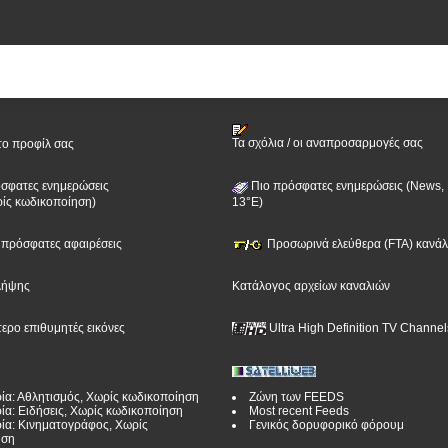
Τα σχόλια / οι αναπροσαρμογές σας
το προφίλ σας
σφατες ενημερώσεις
Πιο πρόσφατες ενημερώσεις (News, 
ίς κωδικοποίηση)
13°E)
ν πρόσφατες αφαιρέσεις
Προσωρινά ελεύθερα (FTA) κανάλι
λήψης
Κατάλογος αρχείων καναλιών
τερο επιθυμητές εικόνες
Ultra High Definition TV Channel
ία: Αθλητισμός, Χωρίς κωδικοποίηση
Ζώνη των FEEDS
ία: Ειδήσεις, Χωρίς κωδικοποίηση
Most recent Feeds
ία: Κινηματογράφος, Χωρίς
Γενικός δορυφορικό φόρουμ
ηση