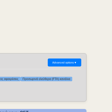
Advanced options
▼
τες αφαιρέσεις
Προσωρινά ελεύθερα (FTA) κανάλια