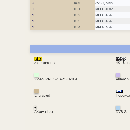
1
1001
AVC 4, Main
1
1101
MPEG Audio
1
1102
MPEG Audio
1
1103
MPEG Audio
1
1104
MPEG Audio
4K - Ult
8K - Ultra HD
Video: MPEG-4/AVC/H-264
Video: 
Encrypted
Παρακολο
+
Αλλαγή Log
DVB-S