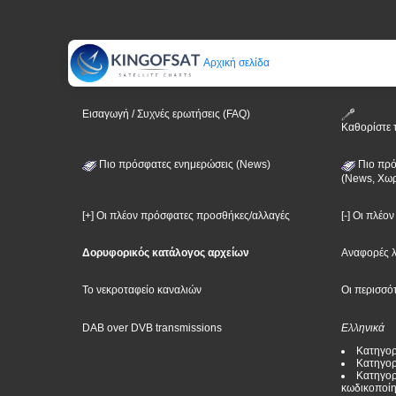
Αρχική σελίδα
Εισαγωγή / Συχνές ερωτήσεις (FAQ)
Καθορίστε 
Πιο πρόσφατες ενημερώσεις (News)
Πιο πρό
(News, Χωρ
[+] Οι πλέον πρόσφατες προσθήκες/αλλαγές
[-] Οι πλέο
Δορυφορικός κατάλογος αρχείων
Αναφορές 
Το νεκροταφείο καναλιών
Οι περισσό
DAB over DVB transmissions
Ελληνικά
Κατηγορ
Κατηγορ
Κατηγορ
κωδικοποί