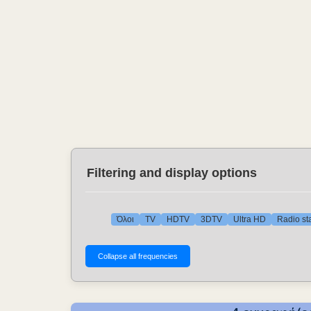
Filtering and display options
Όλοι
TV
HDTV
3DTV
Ultra HD
Radio st