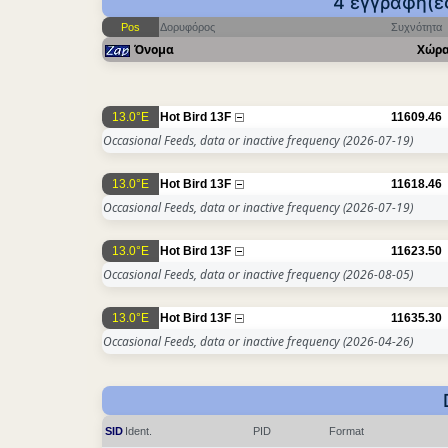
4 εγγραφή(ες
Pos
Δορυφόρος
Συχνότητα
Όνομα
Χώρ
13.0°E
Hot Bird 13F
11609.46
Occasional Feeds, data or inactive frequency
(2026-07-19)
13.0°E
Hot Bird 13F
11618.46
Occasional Feeds, data or inactive frequency
(2026-07-19)
13.0°E
Hot Bird 13F
11623.50
Occasional Feeds, data or inactive frequency
(2026-08-05)
13.0°E
Hot Bird 13F
11635.30
Occasional Feeds, data or inactive frequency
(2026-04-26)
SID
Ident.
PID
Format