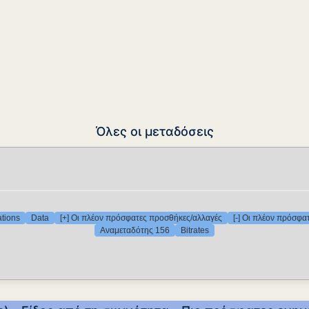
Όλες οι μεταδόσεις
ations
Data
[+] Οι πλέον πρόσφατες προσθήκες/αλλαγές
[-] Οι πλέον πρόσφα
Αναμεταδότης 156
Bitrates