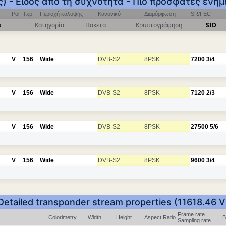
) - Είδος από τη συχνότητα - Πιο πρόσφατες ενη
Pol
Txp
Περιοχή κάλυψης
Κανονικό
Διαμόρφωση
SR/FEC
α
Κατηγορία
Πακέτα
Κρυπτογράφηση
SID
V
156
Wide
DVB-S2
8PSK
7200
3/4
V
156
Wide
DVB-S2
8PSK
7120
2/3
V
156
Wide
DVB-S2
8PSK
27500
5/6
V
156
Wide
DVB-S2
8PSK
9600
3/4
Detailed transponder stream properties (11618.46 V
Frame rate
Colorimetry
Width
Height
Aspect Ratio
B
Sampling rate