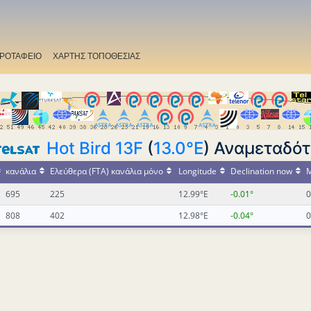
ΡΟΤΑΦΕΙΟ
ΧΑΡΤΗΣ ΤΟΠΟΘΕΣΙΑΣ
Hot Bird 13F
(
13.0°E
) Αναμεταδότ
κανάλια
Ελεύθερα (FTA) κανάλια μόνο
Longitude
Declination now
M
695
225
12.99°E
-0.01°
0
808
402
12.98°E
-0.04°
0