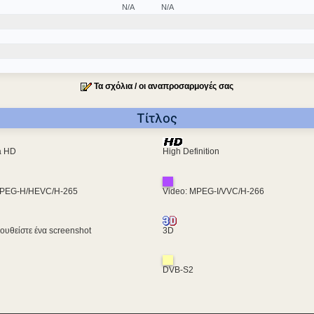
N/A
N/A
Τα σχόλια / οι αναπροσαρμογές σας
Τίτλος
ra HD
High Definition
MPEG-H/HEVC/H-265
Video: MPEG-I/VVC/H-266
υθείστε ένα screenshot
3D
DVB-S2