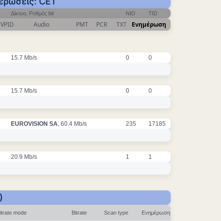
μερώσεις: CET
Δίκτυο, Ρυθμός bit
NID
TID
VPID
Audio
PMT
PCR
TXT
Ενημέρωση
15.7 Mb/s
0
0
15.7 Mb/s
0
0
EUROVISION SA
, 60.4 Mb/s
235
17185
20.9 Mb/s
1
1
)
itrate mode
Bitrate
Scan type
Ενημέρωση