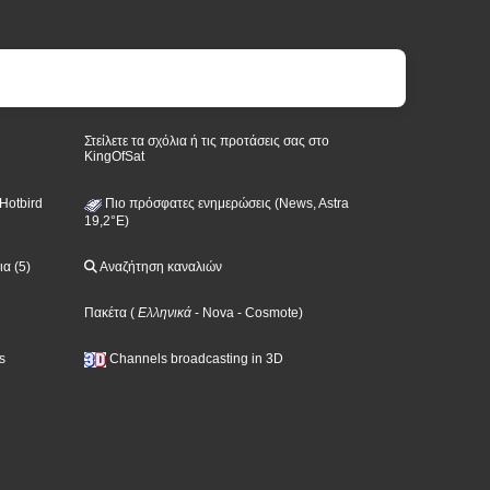
Στείλετε τα σχόλια ή τις προτάσεις σας στο
KingOfSat
Hotbird
Πιο πρόσφατες ενημερώσεις (News, Astra
19,2°E)
α (5)
Αναζήτηση καναλιών
Πακέτα
(
Ελληνικά
- Nova
- Cosmote
)
s
Channels broadcasting in 3D