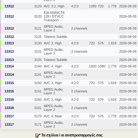
13312
3120
AVC 3.2, High
4:2:0
1280
720
1.778
2026-08-09
EIA-608SCTE
13312
3120
128 / DTVCC
2026-08-09
Transport
MPEG Audio,
13312
3121
2 channels
2026-08-09
Layer 2
13312
3125
Teletext Subtitle
2026-08-09
13313
3130
AVC 3, High
4:2:0
720
576
1.818
2026-08-09
MPEG Audio,
13313
3131
2 channels
2026-08-09
Layer 2
13313
3135
Teletext Subtitle
2026-08-09
13314
3140
AVC 4, High
4:2:0
1920
1080
1.778
2026-08-09
MPEG Audio,
13314
3141
2 channels
2026-08-09
Layer 2
13315
3150
AVC 3, High
4:2:0
720
576
1.818
2026-08-09
MPEG Audio,
13315
3151
2 channels
2026-08-09
Layer 2
13316
3160
AVC 3, High
4:2:0
720
576
1.818
2026-08-09
MPEG Audio,
13316
3161
2 channels
2026-08-09
Layer 2
13317
3170
AVC 4, Main
4:2:0
720
576
1.778
2026-08-09
MPEG Audio,
13317
3171
2 channels
2026-08-09
Layer 2
Τα σχόλια / οι αναπροσαρμογές σας