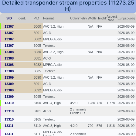
Detailed transponder stream properties (11273.25
H)
Aspect
SID
Ident.
PID
Format
Colorimetry
Width
Height
Ενημέρωση
Ratio
13307
3000
AVC 3.2, High
N/A
N/A
2026-08-09
13307
3001
AC-3
2026-08-09
13307
3002
MPEG Audio
2026-08-09
13307
3005
Teletext
2026-08-09
13308
3080
AVC 3.2, High
N/A
N/A
2026-08-09
13308
3081
AC-3
2026-08-09
13308
3082
MPEG Audio
2026-08-09
13308
3085
Teletext
2026-08-09
13309
3090
AVC 3.2, High
N/A
N/A
2026-08-09
13309
3091
AC-3
2026-08-09
13309
3092
MPEG Audio
2026-08-09
13309
3095
Teletext
2026-08-09
13310
3100
AVC 4, High
4:2:0
1280
720
1.778
2026-08-09
2 channels
13310
3101
AC-3
2026-08-09
Front: L R
13310
3105
Teletext
2026-08-09
13311
3110
AVC 3, High
4:2:0
720
576
1.818
2026-08-09
MPEG Audio,
13311
3111
2 channels
2026-08-09
Layer 2