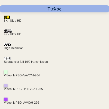
Τίτλος
8K - Ultra HD
4K - Ultra HD
High Definition
Sporadic or full 16/9 transmission
Video: MPEG-4/AVC/H-264
Video: MPEG-H/HEVC/H-265
Video: MPEG-I/VVC/H-266