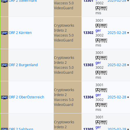
ORF 2 Steiermark
13301
2025-02-28
+
Viaccess 5.0
3002
VideoGuard
mis
3001
Cryptoworks
Irdeto 2
ger
ORF 2 Kärnten
13302
2025-02-28
+
Viaccess 5.0
3002
VideoGuard
mis
3001
Cryptoworks
Irdeto 2
ger
ORF 2 Burgenland
13303
2025-02-28
+
Viaccess 5.0
3002
VideoGuard
mis
3001
Cryptoworks
Irdeto 2
ger
ORF 2 OberÖsterreich
13304
2025-02-28
+
Viaccess 5.0
3002
VideoGuard
mis
3001
Cryptoworks
Irdeto 2
ger
ORF 2 Salzburg
13305
2025-02-28
+