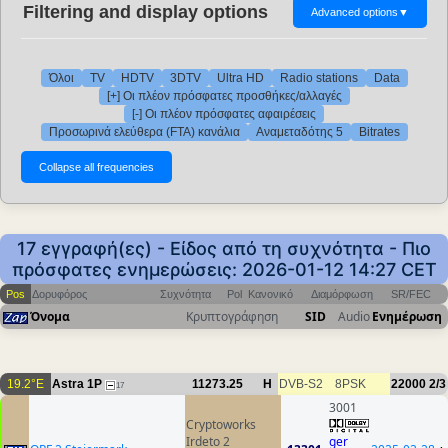
Filtering and display options
Advanced options
▼
Όλοι
TV
HDTV
3DTV
Ultra HD
Radio stations
Data
[+] Οι πλέον πρόσφατες προσθήκες/αλλαγές
[-] Οι πλέον πρόσφατες αφαιρέσεις
Προσωρινά ελεύθερα (FTA) κανάλια
Αναμεταδότης 5
Bitrates
17 εγγραφή(ες) - Είδος από τη συχνότητα - Πιο
πρόσφατες ενημερώσεις: 2026-01-12 14:27 CET
Pos
Δορυφόρος
Συχνότητα
Pol
Κανονικό
Διαμόρφωση
SR/FEC
Όνομα
Κρυπτογράφηση
SID
Audio
Ενημέρωση
19.2°E
Astra 1P
11273.25
H
DVB-S2
8PSK
22000
2/3
17
3001
Cryptoworks
Irdeto 2
ger