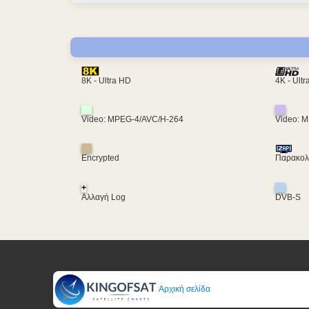
4K - Ult
8K - Ultra HD
Video: MPEG-4/AVC/H-264
Video: 
Encrypted
Παρακολο
+
Αλλαγή Log
DVB-S
Αρχική σελίδα