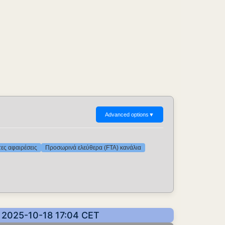
Advanced options
▼
τες αφαιρέσεις
Προσωρινά ελεύθερα (FTA) κανάλια
 2025-10-18 17:04 CET