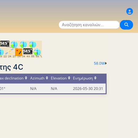
58.0W
της 4C
x declination
Azimuth
Elevation
Ενημέρωση
01°
N/A
N/A
2026-05-30 20:31