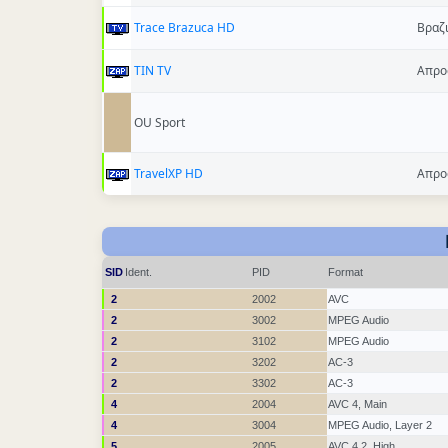
Trace Brazuca HD
Βραζ
TIN TV
Απρο
OU Sport
TravelXP HD
Απρο
SID
Ident.
PID
Format
2
2002
AVC
2
3002
MPEG Audio
2
3102
MPEG Audio
2
3202
AC-3
2
3302
AC-3
4
2004
AVC 4, Main
4
3004
MPEG Audio, Layer 2
5
2005
AVC 4.2, High