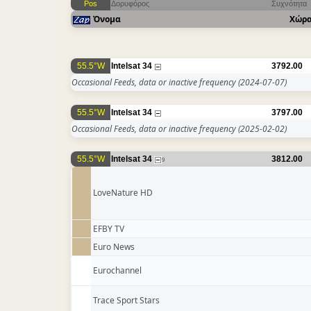
Pos
Δορυφόρος
Συχνότητα
Όνομα
Χώρ
55.5°W
Intelsat 34
3792.00
Occasional Feeds, data or inactive frequency
(2024-07-07)
55.5°W
Intelsat 34
3797.00
Occasional Feeds, data or inactive frequency
(2025-02-02)
55.5°W
Intelsat 34
3812.00
9
LoveNature HD
EFBY TV
Euro News
Eurochannel
Trace Sport Stars