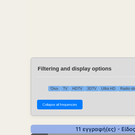
Filtering and display options
Όλοι
TV
HDTV
3DTV
Ultra HD
Radio st
11 εγγραφή(ες) - Είδ