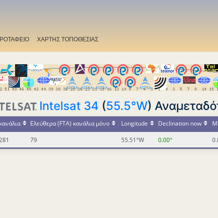
ΡΟΤΑΦΕΙΟ
ΧΑΡΤΗΣ ΤΟΠΟΘΕΣΙΑΣ
Intelsat 34
(
55.5°W
) Αναμεταδό
κανάλια
Ελεύθερα (FTA) κανάλια μόνο
Longitude
Declination now
Ma
281
79
55.51°W
0.00°
0.