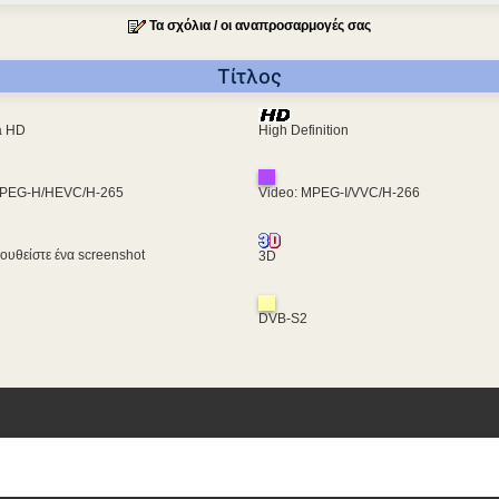
Τα σχόλια / οι αναπροσαρμογές σας
Τίτλος
ra HD
High Definition
MPEG-H/HEVC/H-265
Video: MPEG-I/VVC/H-266
υθείστε ένα screenshot
3D
DVB-S2