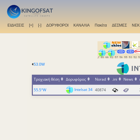
ΕΙΔΗΣΕΙΣ
[+]
[-]
ΔΟΡΥΦΟΡΟΙ
ΚΑΝΑΛΙΑ
Πακέτα
ΔΕΣΜΕΣ
ΝΕΚ
53.0W
Τροχιακή θέση
Δορυφόρος
Norad
.ini
News
Intelsat 34
55.5°W
40874