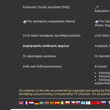
Εισαγωγή / Συχνές ερωτήσεις (FAQ)
Καθορίστε 
Πιο πρόσφατες ενημερώσεις (News)
Πιο πρό
(News, Χωρ
[+] Οι πλέον πρόσφατες προσθήκες/αλλαγές
[-] Οι πλέο
Δορυφορικός κατάλογος αρχείων
Αναφορές 
Το νεκροταφείο καναλιών
Οι περισσό
DAB over DVB transmissions
Ελληνικά
Κατηγορ
Κατηγορ
Κατηγορ
κωδικοποί
All contents on this site are protected by copyright and owned by Ki
identifying and promoting corresponding TV channels. For all questi