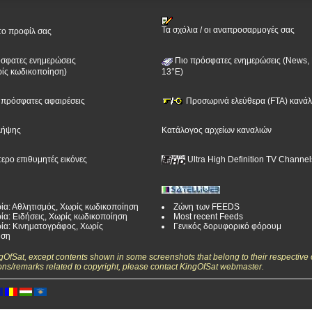
Τα σχόλια / οι αναπροσαρμογές σας
το προφίλ σας
σφατες ενημερώσεις
Πιο πρόσφατες ενημερώσεις (News, 
ίς κωδικοποίηση)
13°E)
ν πρόσφατες αφαιρέσεις
Προσωρινά ελεύθερα (FTA) κανάλι
λήψης
Κατάλογος αρχείων καναλιών
τερο επιθυμητές εικόνες
Ultra High Definition TV Channel
ία: Αθλητισμός, Χωρίς κωδικοποίηση
Ζώνη των FEEDS
ία: Ειδήσεις, Χωρίς κωδικοποίηση
Most recent Feeds
ία: Κινηματογράφος, Χωρίς
Γενικός δορυφορικό φόρουμ
ηση
ngOfSat, except contents shown in some screenshots that belong to their respective 
ons/remarks related to copyright, please contact KingOfSat webmaster.