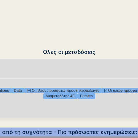
Όλες οι μεταδόσεις
ations
Data
[+] Οι πλέον πρόσφατες προσθήκες/αλλαγές
[-] Οι πλέον πρόσφα
Αναμεταδότης 4C
Bitrates
ος από τη συχνότητα - Πιο πρόσφατες ενημερώσεις: