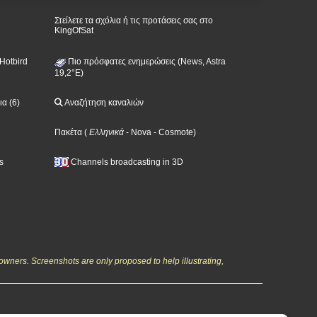
Στείλετε τα σχόλια ή τις προτάσεις σας στο
KingOfSat
Hotbird
Πιο πρόσφατες ενημερώσεις (News, Astra
19,2°E)
α (6)
Αναζήτηση καναλιών
Πακέτα
(
Ελληνικά
- Nova
- Cosmote
)
s
Channels broadcasting in 3D
owners. Screenshots are only proposed to help illustrating,