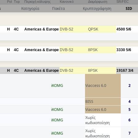
Pol
Txp
Περιοχή κάλυψης
Κανονικό
Διαμόρφωση
SR/FEC
α
Κατηγορία
Πακέτα
Κρυπτογράφηση
SID
H
4C
Americas & Europe
DVB-S2
QPSK
4500
5/6
H
4C
Americas & Europe
DVB-S2
8PSK
3330
5/6
H
4C
Americas & Europe
DVB-S2
8PSK
19167
3/4
iKOMG
Viaccess 6.0
2
BISS
4
iKOMG
Viaccess 6.0
5
Χωρίς
iKOMG
6
κωδικοποίηση
Χωρίς
iKOMG
7
κωδικοποίηση