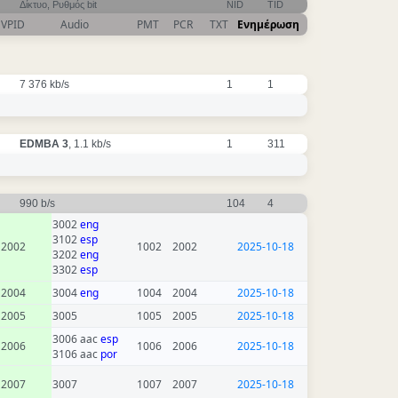
Δίκτυο, Ρυθμός bit
NID
TID
VPID
Audio
PMT
PCR
TXT
Ενημέρωση
7 376 kb/s
1
1
EDMBA 3
, 1.1 kb/s
1
311
990 b/s
104
4
3002
eng
3102
esp
2002
1002
2002
2025-10-18
3202
eng
3302
esp
2004
3004
eng
1004
2004
2025-10-18
2005
3005
1005
2005
2025-10-18
3006 aac
esp
2006
1006
2006
2025-10-18
3106 aac
por
2007
3007
1007
2007
2025-10-18