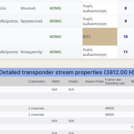
Χωρίς
ιλία
Μουσική
iKOMG
8
κωδικοποίηση
Χωρίς
σδιόριστος
Θρησκευτικά
IKOMG
9
κωδικοποίηση
iKOMG
BISS
10
Χωρίς
σδιόριστος
Ντοκιμαντέρ
iKOMG
11
κωδικοποίηση
Detailed transponder stream properties (3812.00 H
Frame rate
Colorimetry
Width
Height
Aspect Ratio
B
Sampling rate
N/A
N/A
2 channels
48000
2 channels
48000
N/A
N/A
C
N/A
N/A