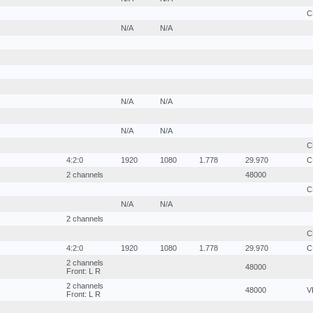
C
N/A
N/A
N/A
N/A
N/A
N/A
C
4:2:0
1920
1080
1.778
29.970
C
2 channels
48000
C
N/A
N/A
2 channels
C
4:2:0
1920
1080
1.778
29.970
C
2 channels
48000
Front: L R
2 channels
48000
V
Front: L R