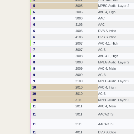
5
3005
MPEG Audio, Layer 2
6
2006
AVC 4, High
6
3006
AAC
6
3106
AAC
6
4006
DVB Subtitle
6
4106
DVB Subtitle
7
2007
AVC 4.1, High
7
3007
AC-3
8
2008
AVC 4.1, High
8
3008
MPEG Audio, Layer 2
9
2009
AVC 4, Main
9
3009
AC-3
9
3109
MPEG Audio, Layer 2
10
2010
AVC 4, High
10
3010
AC-3
10
3110
MPEG Audio, Layer 2
11
2011
AVC 4, Main
11
3011
AACADTS
11
3111
AACADTS
11
4011
DVB Subtitle