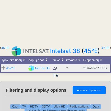
46.0E
42.0E
Intelsat 38
(
45°E
)
Τροχιακή θέση
Δορυφόρος
News
κανάλια
Ενημέρωση
Intelsat 38
45.0°E
2
2026-08-07 01:32
TV
Filtering and display options
Advanced options
▼
Όλοι
TV
HDTV
3DTV
Ultra HD
Radio stations
Data