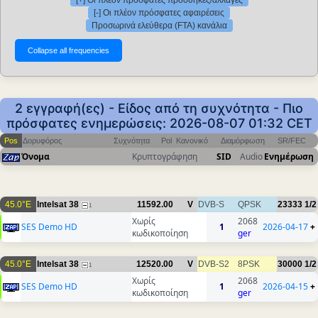
[+] Οι πλέον πρόσφατες προσθήκες/αλλαγές
[-] Οι πλέον πρόσφατες αφαιρέσεις
Προσωρινά ελεύθερα (FTA) κανάλια
2 εγγραφή(ες) - Είδος από τη συχνότητα - Πιο
πρόσφατες ενημερώσεις: 2026-08-07 01:32 CET
Pos
Δορυφόρος
Συχνότητα
Pol
Κανονικό
Διαμόρφωση
SR/FEC
Όνομα
Κρυπτογράφηση
SID
Audio
Ενημέρωση
45.0°E
Intelsat 38
11592.00
V
DVB-S
QPSK
23333
1/2
1
Χωρίς
2068
SES Demo HD
1
2026-04-17
+
κωδικοποίηση
ger
45.0°E
Intelsat 38
12520.00
V
DVB-S2
8PSK
30000
1/2
1
Χωρίς
2068
SES Demo HD
1
2026-04-15
+
κωδικοποίηση
ger