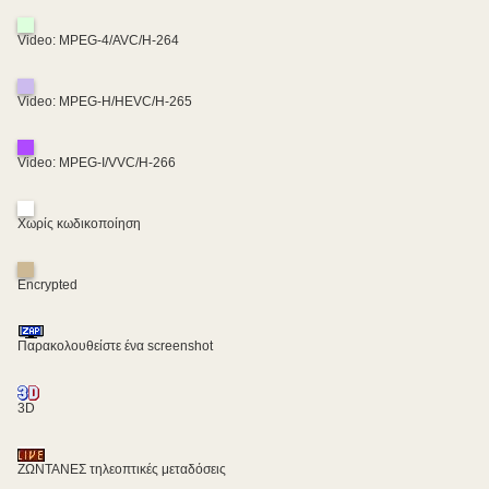
Video: MPEG-4/AVC/H-264
Video: MPEG-H/HEVC/H-265
Video: MPEG-I/VVC/H-266
Χωρίς κωδικοποίηση
Encrypted
Παρακολουθείστε ένα screenshot
3D
ΖΩΝΤΑΝΕΣ τηλεοπτικές μεταδόσεις