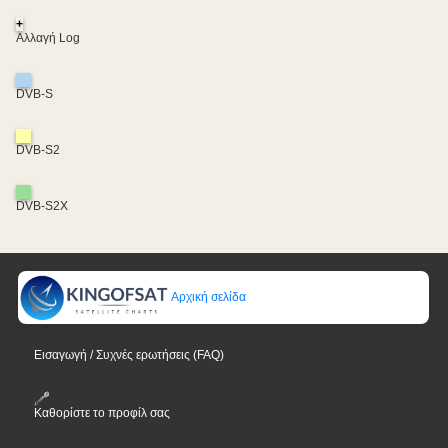
+
Αλλαγή Log
DVB-S
DVB-S2
DVB-S2X
Αρχική σελίδα
Εισαγωγή / Συχνές ερωτήσεις (FAQ)
Καθορίστε το προφίλ σας