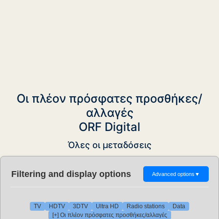
Οι πλέον πρόσφατες προσθήκες/
αλλαγές
ORF Digital
Όλες οι μεταδόσεις
Filtering and display options
Advanced options
▼
TV
HDTV
3DTV
Ultra HD
Radio stations
Data
[+] Οι πλέον πρόσφατες προσθήκες/αλλαγές