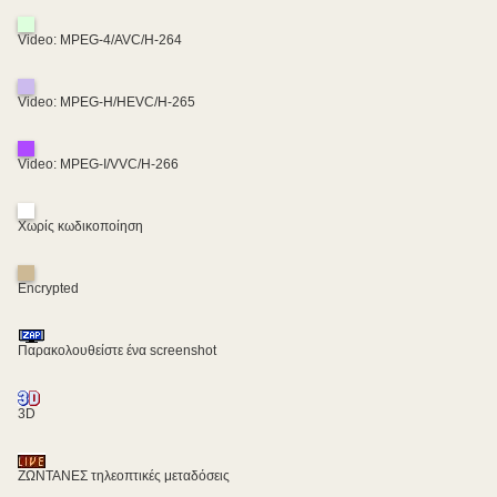
Video: MPEG-4/AVC/H-264
Video: MPEG-H/HEVC/H-265
Video: MPEG-I/VVC/H-266
Χωρίς κωδικοποίηση
Encrypted
Παρακολουθείστε ένα screenshot
3D
ΖΩΝΤΑΝΕΣ τηλεοπτικές μεταδόσεις