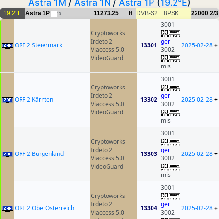
Astra 1M
/
Astra 1N
/
Astra 1P
(
19.2°E
)
19.2°E
Astra 1P
11273.25
H
DVB-S2
8PSK
22000
2/3
10
3001
Cryptoworks
Irdeto 2
ger
ORF 2 Steiermark
13301
2025-02-28
+
Viaccess 5.0
3002
VideoGuard
mis
3001
Cryptoworks
Irdeto 2
ger
ORF 2 Kärnten
13302
2025-02-28
+
Viaccess 5.0
3002
VideoGuard
mis
3001
Cryptoworks
Irdeto 2
ger
ORF 2 Burgenland
13303
2025-02-28
+
Viaccess 5.0
3002
VideoGuard
mis
3001
Cryptoworks
Irdeto 2
ger
ORF 2 OberÖsterreich
13304
2025-02-28
+
Viaccess 5.0
3002