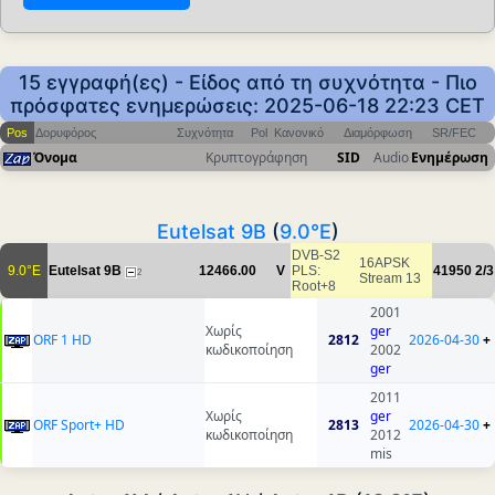
15 εγγραφή(ες) - Είδος από τη συχνότητα - Πιο
πρόσφατες ενημερώσεις: 2025-06-18 22:23 CET
Pos
Δορυφόρος
Συχνότητα
Pol
Κανονικό
Διαμόρφωση
SR/FEC
Όνομα
Κρυπτογράφηση
SID
Audio
Ενημέρωση
Eutelsat 9B
(
9.0°E
)
DVB-S2
16APSK
9.0°E
Eutelsat 9B
12466.00
V
PLS:
41950
2/3
2
Stream 13
Root+8
2001
Χωρίς
ger
ORF 1 HD
2812
2026-04-30
+
κωδικοποίηση
2002
ger
2011
Χωρίς
ger
ORF Sport+ HD
2813
2026-04-30
+
κωδικοποίηση
2012
mis