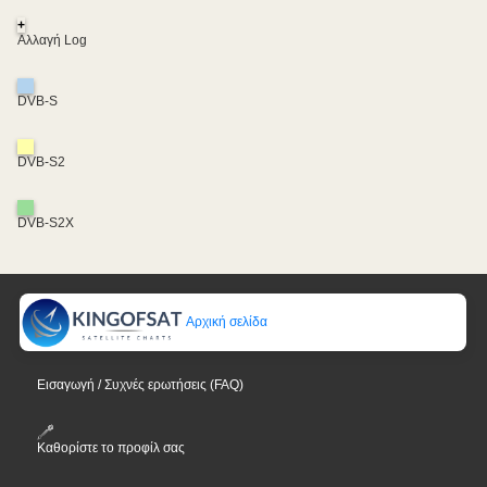
+
Αλλαγή Log
DVB-S
DVB-S2
DVB-S2X
Αρχική σελίδα
Εισαγωγή / Συχνές ερωτήσεις (FAQ)
Καθορίστε το προφίλ σας