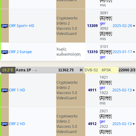
mis
3091
Cryptoworks
Irdeto 2
ger
ORF Sport+ HD
13309
2025-02-28
+
Viaccess 5.0
3092
VideoGuard
mis
3101
Χωρίς
ORF 2 Europe
13310
2025-01-17
+
κωδικοποίηση
ger
19.2°E
Astra 1P
11302.75
H
DVB-S2
8PSK
22000
2/3
3
1921
Cryptoworks
Irdeto 2
ger
ORF 1 HD
4911
2025-02-13
+
Viaccess 5.0
1922
VideoGuard
mis
2921
Cryptoworks
Irdeto 2
ger
ORF 2 HD
4912
2025-02-13
+
Viaccess 5.0
2922
VideoGuard