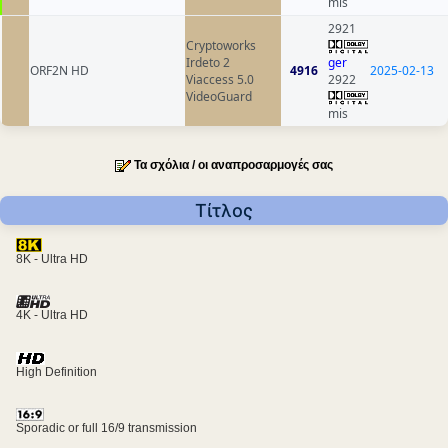
mis
2921
Cryptoworks
Irdeto 2
ger
ORF2N HD
4916
2025-02-13
Viaccess 5.0
2922
VideoGuard
mis
Τα σχόλια / οι αναπροσαρμογές σας
Τίτλος
8K - Ultra HD
4K - Ultra HD
High Definition
Sporadic or full 16/9 transmission