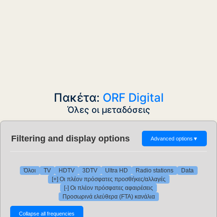
Πακέτα:
ORF Digital
Όλες οι μεταδόσεις
Filtering and display options
Advanced options
▼
Όλοι
TV
HDTV
3DTV
Ultra HD
Radio stations
Data
[+] Οι πλέον πρόσφατες προσθήκες/αλλαγές
[-] Οι πλέον πρόσφατες αφαιρέσεις
Προσωρινά ελεύθερα (FTA) κανάλια