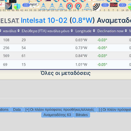
Intelsat 10-02
(
0.8°W
) Αναμεταδ
κανάλια
Ελεύθερα (FTA) κανάλια μόνο
Longitude
Declination now
M
108
29
0.65°W
-0.03°
0
256
54
0.73°W
-0.05°
0
569
61
0.84°W
-0.03°
0
69
15
1.01°W
-0.05°
0
Όλες οι μεταδόσεις
ations
Data
[+] Οι πλέον πρόσφατες προσθήκες/αλλαγές
[-] Οι πλέον πρόσφα
Αναμεταδότης 63
Bitrates