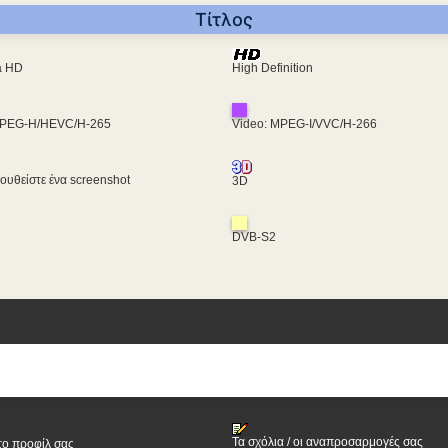
Τίτλος
ra HD
High Definition
MPEG-H/HEVC/H-265
Video: MPEG-I/VVC/H-266
υθείστε ένα screenshot
3D
DVB-S2
Τα σχόλια / οι αναπροσαρμογές σας
το προφίλ σας