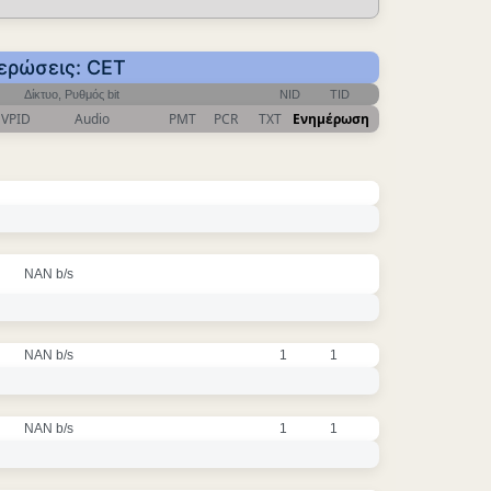
μερώσεις: CET
Δίκτυο, Ρυθμός bit
NID
TID
VPID
Audio
PMT
PCR
TXT
Ενημέρωση
NAN b/s
NAN b/s
1
1
NAN b/s
1
1