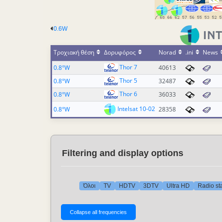
0.6W
Τροχιακή θέση
Δορυφόρος
Norad
.ini
News
Thor 7
0.8°W
40613
Thor 5
0.8°W
32487
Thor 6
0.8°W
36033
Intelsat 10-02
0.8°W
28358
Filtering and display options
Όλοι
TV
HDTV
3DTV
Ultra HD
Radio st