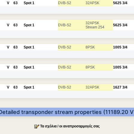
V
63
Spot 1
DVB-S2
32APSK
5625
3/4
32APSK
V
63
Spot 1
DVB-S2
5625
3/4
Stream 254
V
63
Spot 1
DVB-S2
8PSK
1005
3/4
V
63
Spot 1
DVB-S2
8PSK
1005
3/4
V
63
Spot 1
DVB-S2
32APSK
1627
3/4
Detailed transponder stream properties (11189.20 V
Τα σχόλια / οι αναπροσαρμογές σας