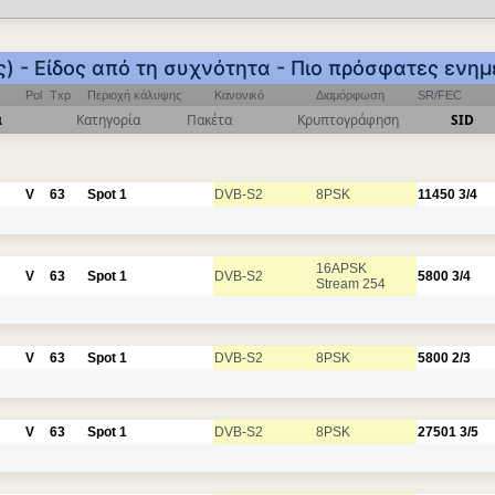
) - Είδος από τη συχνότητα - Πιο πρόσφατες ενη
Pol
Txp
Περιοχή κάλυψης
Κανονικό
Διαμόρφωση
SR/FEC
α
Κατηγορία
Πακέτα
Κρυπτογράφηση
SID
V
63
Spot 1
DVB-S2
8PSK
11450
3/4
16APSK
V
63
Spot 1
DVB-S2
5800
3/4
Stream 254
V
63
Spot 1
DVB-S2
8PSK
5800
2/3
V
63
Spot 1
DVB-S2
8PSK
27501
3/5