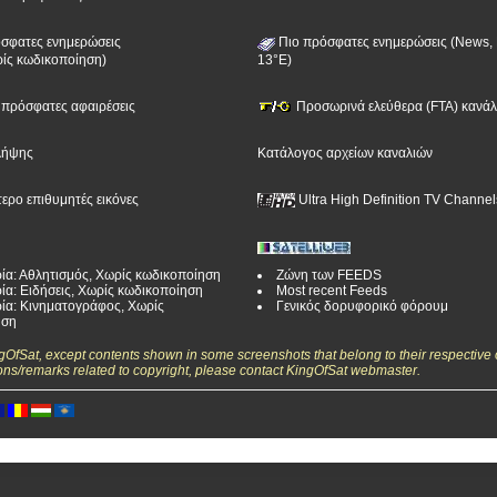
σφατες ενημερώσεις
Πιο πρόσφατες ενημερώσεις (News, 
ίς κωδικοποίηση)
13°E)
ν πρόσφατες αφαιρέσεις
Προσωρινά ελεύθερα (FTA) κανάλι
λήψης
Κατάλογος αρχείων καναλιών
τερο επιθυμητές εικόνες
Ultra High Definition TV Channel
ία: Αθλητισμός, Χωρίς κωδικοποίηση
Ζώνη των FEEDS
ία: Ειδήσεις, Χωρίς κωδικοποίηση
Most recent Feeds
ία: Κινηματογράφος, Χωρίς
Γενικός δορυφορικό φόρουμ
ηση
ngOfSat, except contents shown in some screenshots that belong to their respective 
ons/remarks related to copyright, please contact KingOfSat webmaster.