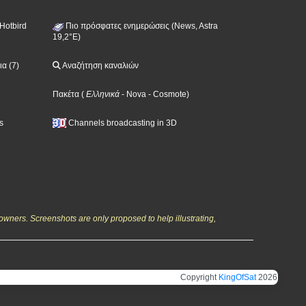
Hotbird
Πιο πρόσφατες ενημερώσεις (News, Astra
19,2°E)
α (7)
Αναζήτηση καναλιών
Πακέτα
(
Ελληνικά
- Nova
- Cosmote
)
s
Channels broadcasting in 3D
owners. Screenshots are only proposed to help illustrating,
Copyright
KingOfSat
2026