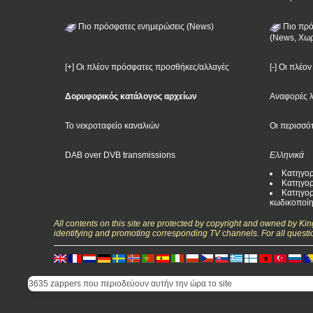
Πιο πρόσφατες ενημερώσεις (News)
Πιο πρό
(News, Χωρ
[+] Οι πλέον πρόσφατες προσθήκες/αλλαγές
[-] Οι πλέο
Δορυφορικός κατάλογος αρχείων
Αναφορές 
Το νεκροταφείο καναλιών
Οι περισσό
DAB over DVB transmissions
Ελληνικά
Κατηγορ
Κατηγορ
Κατηγορ
κωδικοποί
All contents on this site are protected by copyright and owned by Ki
identifying and promoting corresponding TV channels. For all questi
3635 zappers που περιοδεύουν αυτήν την ώρα το site