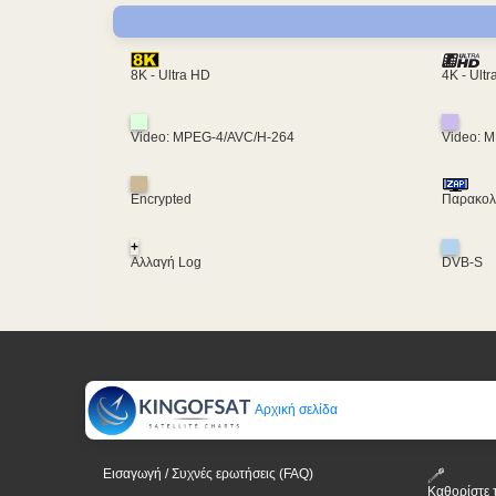
4K - Ult
8K - Ultra HD
Video: MPEG-4/AVC/H-264
Video: 
Encrypted
Παρακολο
+
Αλλαγή Log
DVB-S
Αρχική σελίδα
Εισαγωγή / Συχνές ερωτήσεις (FAQ)
Καθορίστε 