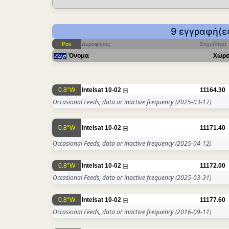
9 εγγραφή(ες
Pos
Δορυφόρος
Συχνότητα
Όνομα
Χώρ
0.8°W
Intelsat 10-02
11164.30
Occasional Feeds, data or inactive frequency
(2025-03-17)
0.8°W
Intelsat 10-02
11171.40
Occasional Feeds, data or inactive frequency
(2025-04-12)
0.8°W
Intelsat 10-02
11172.00
Occasional Feeds, data or inactive frequency
(2025-03-31)
0.8°W
Intelsat 10-02
11177.60
Occasional Feeds, data or inactive frequency
(2016-09-11)