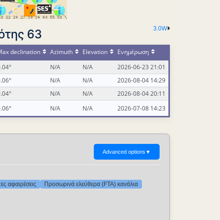
3.0W
ότης 63
ax declination
Azimuth
Elevation
Ενημέρωση
.04°
N/A
N/A
2026-06-23 21:01
.06°
N/A
N/A
2026-08-04 14:29
.04°
N/A
N/A
2026-08-04 20:11
.06°
N/A
N/A
2026-07-08 14:23
Advanced options
▼
τες αφαιρέσεις
Προσωρινά ελεύθερα (FTA) κανάλια