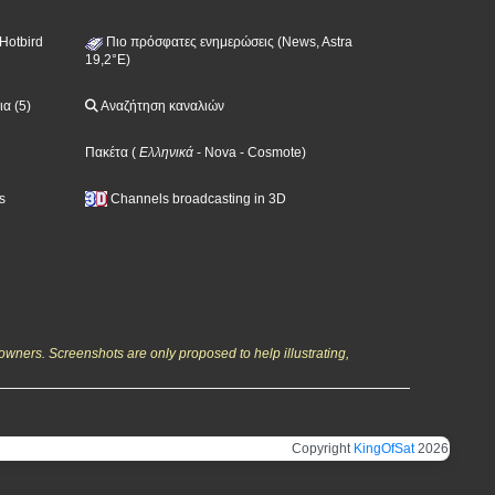
Hotbird
Πιο πρόσφατες ενημερώσεις (News, Astra
19,2°E)
α (5)
Αναζήτηση καναλιών
Πακέτα
(
Ελληνικά
- Nova
- Cosmote
)
s
Channels broadcasting in 3D
owners. Screenshots are only proposed to help illustrating,
Copyright
KingOfSat
2026