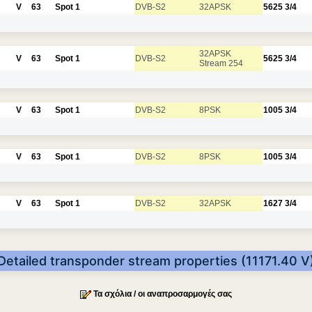
V
63
Spot 1
DVB-S2
32APSK
5625
3/4
32APSK
V
63
Spot 1
DVB-S2
5625
3/4
Stream 254
V
63
Spot 1
DVB-S2
8PSK
1005
3/4
V
63
Spot 1
DVB-S2
8PSK
1005
3/4
V
63
Spot 1
DVB-S2
32APSK
1627
3/4
Detailed transponder stream properties (11171.40 V
Τα σχόλια / οι αναπροσαρμογές σας