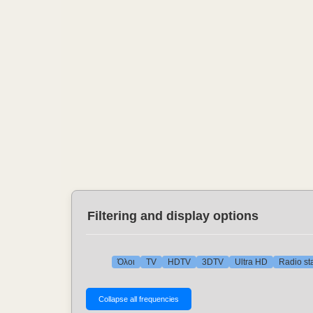
Filtering and display options
Όλοι
TV
HDTV
3DTV
Ultra HD
Radio st