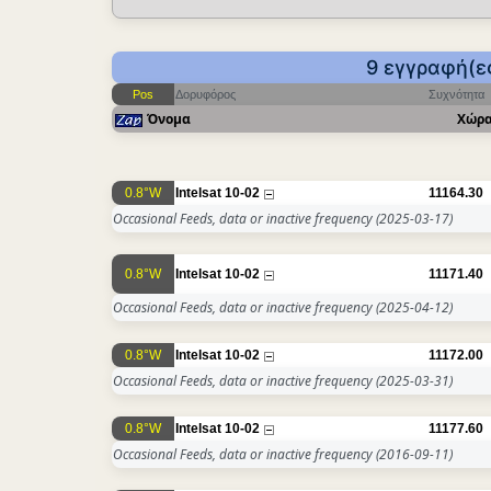
9 εγγραφή(ες
Pos
Δορυφόρος
Συχνότητα
Όνομα
Χώρ
0.8°W
Intelsat 10-02
11164.30
Occasional Feeds, data or inactive frequency
(2025-03-17)
0.8°W
Intelsat 10-02
11171.40
Occasional Feeds, data or inactive frequency
(2025-04-12)
0.8°W
Intelsat 10-02
11172.00
Occasional Feeds, data or inactive frequency
(2025-03-31)
0.8°W
Intelsat 10-02
11177.60
Occasional Feeds, data or inactive frequency
(2016-09-11)