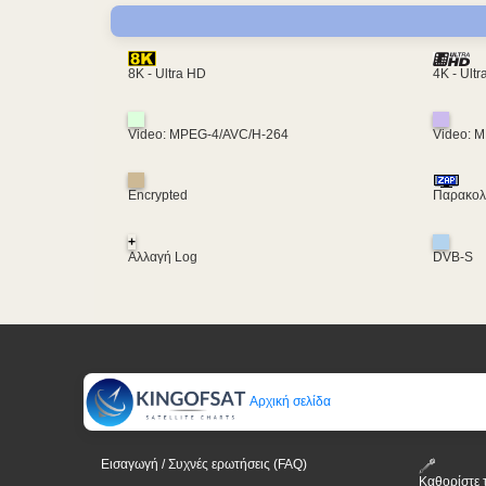
4K - Ult
8K - Ultra HD
Video: MPEG-4/AVC/H-264
Video: 
Encrypted
Παρακολο
+
Αλλαγή Log
DVB-S
Αρχική σελίδα
Εισαγωγή / Συχνές ερωτήσεις (FAQ)
Καθορίστε 