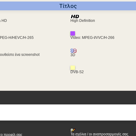
Τίτλος
ra HD
High Definition
MPEG-H/HEVC/H-265
Video: MPEG-I/VVC/H-266
υθείστε ένα screenshot
3D
DVB-S2
Τα σχόλια / οι αναπροσαρμογές σας
το προφίλ σας