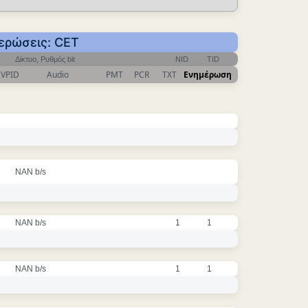
μερώσεις: CET
Δίκτυο, Ρυθμός bit
NID
TID
VPID
Audio
PMT
PCR
TXT
Ενημέρωση
NAN b/s
NAN b/s
1
1
NAN b/s
1
1