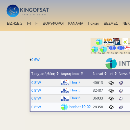
ΕΙΔΗΣΕΙΣ
[+]
[-]
ΔΟΡΥΦΟΡΟΙ
ΚΑΝΑΛΙΑ
Πακέτα
ΔΕΣΜΕΣ
ΝΕΚ
0.6W
Τροχιακή θέση
Δορυφόρος
Norad
.ini
News
Thor 7
0.8°W
40613
Thor 5
0.8°W
32487
Thor 6
0.8°W
36033
Intelsat 10-02
0.8°W
28358