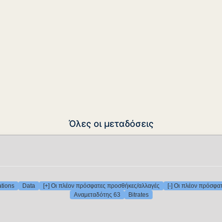
Όλες οι μεταδόσεις
ations
Data
[+] Οι πλέον πρόσφατες προσθήκες/αλλαγές
[-] Οι πλέον πρόσφα
Αναμεταδότης 63
Bitrates