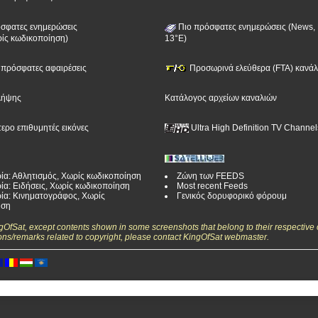
σφατες ενημερώσεις
Πιο πρόσφατες ενημερώσεις (News, 
ίς κωδικοποίηση)
13°E)
ν πρόσφατες αφαιρέσεις
Προσωρινά ελεύθερα (FTA) κανάλι
λήψης
Κατάλογος αρχείων καναλιών
τερο επιθυμητές εικόνες
Ultra High Definition TV Channel
ία: Αθλητισμός, Χωρίς κωδικοποίηση
Ζώνη των FEEDS
ία: Ειδήσεις, Χωρίς κωδικοποίηση
Most recent Feeds
ία: Κινηματογράφος, Χωρίς
Γενικός δορυφορικό φόρουμ
ηση
ngOfSat, except contents shown in some screenshots that belong to their respective 
ons/remarks related to copyright, please contact KingOfSat webmaster.