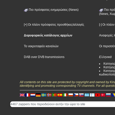
Πιο πρόσφατες ενημερώσεις (News)
Πιο πρό
(News, Χωρ
[+] Οι πλέον πρόσφατες προσθήκες/αλλαγές
[-] Οι πλέο
Δορυφορικός κατάλογος αρχείων
Αναφορές 
Το νεκροταφείο καναλιών
Οι περισσό
DAB over DVB transmissions
Ελληνικά
Κατηγορ
Κατηγορ
Κατηγορ
κωδικοποί
All contents on this site are protected by copyright and owned by Ki
identifying and promoting corresponding TV channels. For all questi
4467 zappers που περιοδεύουν αυτήν την ώρα το site