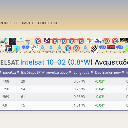
ΡΟΤΑΦΕΙΟ
ΧΑΡΤΗΣ ΤΟΠΟΘΕΣΙΑΣ
Intelsat 10-02
(
0.8°W
) Αναμεταδ
κανάλια
Ελεύθερα (FTA) κανάλια μόνο
Longitude
Declination now
M
108
29
0.67°W
-0.03°
0
256
54
0.76°W
-0.04°
0
569
61
0.86°W
-0.03°
0
69
15
1.01°W
-0.04°
0