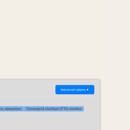
Advanced options
▼
τες αφαιρέσεις
Προσωρινά ελεύθερα (FTA) κανάλια