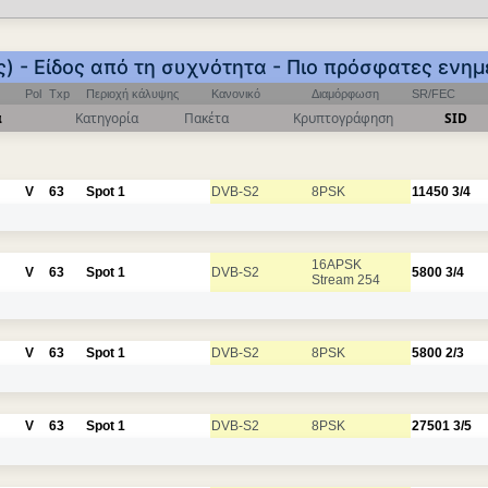
) - Είδος από τη συχνότητα - Πιο πρόσφατες ενη
Pol
Txp
Περιοχή κάλυψης
Κανονικό
Διαμόρφωση
SR/FEC
α
Κατηγορία
Πακέτα
Κρυπτογράφηση
SID
V
63
Spot 1
DVB-S2
8PSK
11450
3/4
16APSK
V
63
Spot 1
DVB-S2
5800
3/4
Stream 254
V
63
Spot 1
DVB-S2
8PSK
5800
2/3
V
63
Spot 1
DVB-S2
8PSK
27501
3/5