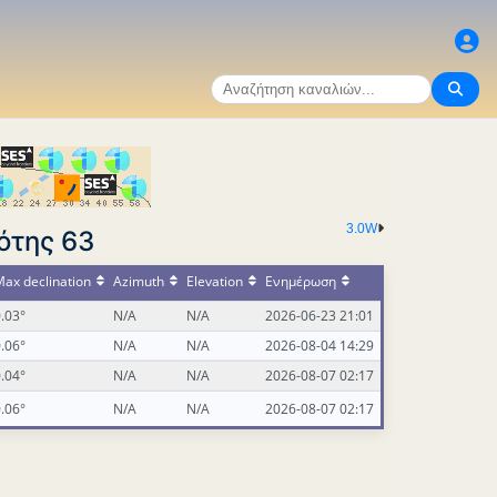
3.0W
ότης 63
ax declination
Azimuth
Elevation
Ενημέρωση
.03°
N/A
N/A
2026-06-23 21:01
.06°
N/A
N/A
2026-08-04 14:29
.04°
N/A
N/A
2026-08-07 02:17
.06°
N/A
N/A
2026-08-07 02:17