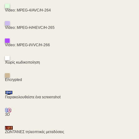
Video: MPEG-4/AVC/H-264
Video: MPEG-H/HEVC/H-265
Video: MPEG-I/VVC/H-266
Χωρίς κωδικοποίηση
Encrypted
Παρακολουθείστε ένα screenshot
3D
ΖΩΝΤΑΝΕΣ τηλεοπτικές μεταδόσεις