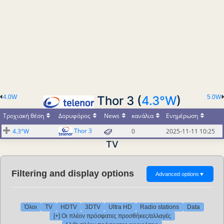
4.0W
Thor 3 (
4.3°W
)
5.0W
Τροχιακή θέση
Δορυφόρος
News
κανάλια
Ενημέρωση
Thor 3
4.3°W
0
2025-11-11 10:25
TV
Filtering and display options
Advanced options
▼
Όλοι
TV
HDTV
3DTV
Ultra HD
Radio stations
Data
[+] Οι πλέον πρόσφατες προσθήκες/αλλαγές