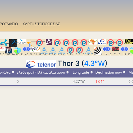
ΡΟΤΑΦΕΙΟ
ΧΑΡΤΗΣ ΤΟΠΟΘΕΣΙΑΣ
Thor 3 (
4.3°W
)
ανάλια
Ελεύθερα (FTA) κανάλια μόνο
Longitude
Declination now
Ma
0
4.27°W
1.64°
6.