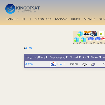
ΕΙΔΗΣΕΙΣ
[+]
[-]
ΔΟΡΥΦΟΡΟΙ
ΚΑΝΑΛΙΑ
Πακέτα
ΔΕΣΜΕΣ
ΝΕΚ
4.0W
Τροχιακή θέση
Δορυφόρος
Norad
.ini
News
κ
Thor 3
4.3°W
25358
0