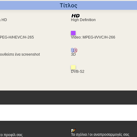
Τίτλος
ra HD
High Definition
MPEG-H/HEVC/H-265
Video: MPEG-I/VVC/H-266
υθείστε ένα screenshot
3D
DVB-S2
Τα σχόλια / οι αναπροσαρμογές σας
το προφίλ σας