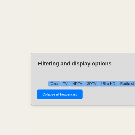
Filtering and display options
Όλοι
TV
HDTV
3DTV
Ultra HD
Radio st