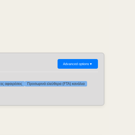
Advanced options
▼
τες αφαιρέσεις
Προσωρινά ελεύθερα (FTA) κανάλια