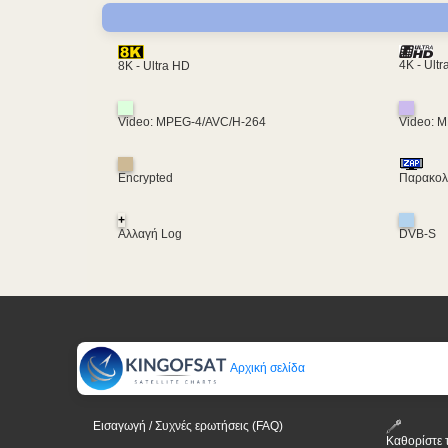
4K - Ult
8K - Ultra HD
Video: MPEG-4/AVC/H-264
Video: 
Encrypted
Παρακολο
+
Αλλαγή Log
DVB-S
Αρχική σελίδα
Εισαγωγή / Συχνές ερωτήσεις (FAQ)
Καθορίστε 