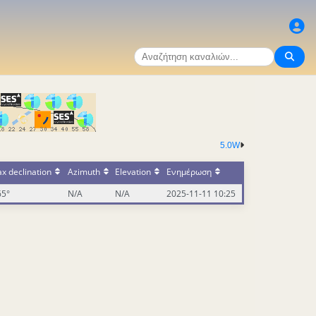
5.0W
x declination
Azimuth
Elevation
Ενημέρωση
65°
N/A
N/A
2025-11-11 10:25