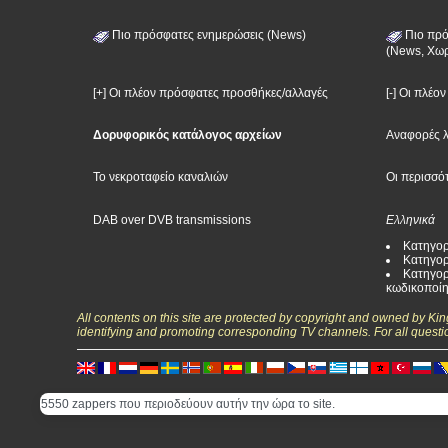
Πιο πρόσφατες ενημερώσεις (News)
Πιο πρό
(News, Χωρ
[+] Οι πλέον πρόσφατες προσθήκες/αλλαγές
[-] Οι πλέο
Δορυφορικός κατάλογος αρχείων
Αναφορές 
Το νεκροταφείο καναλιών
Οι περισσό
DAB over DVB transmissions
Ελληνικά
Κατηγορ
Κατηγορ
Κατηγορ
κωδικοποί
All contents on this site are protected by copyright and owned by Ki
identifying and promoting corresponding TV channels. For all questi
5550 zappers που περιοδεύουν αυτήν την ώρα το site.