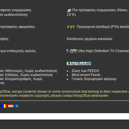
σφατες ενημερώσεις
Πιο πρόσφατες ενημερώσεις (News, 
ίς κωδικοποίηση)
13°E)
ν πρόσφατες αφαιρέσεις
Προσωρινά ελεύθερα (FTA) κανάλι
λήψης
Κατάλογος αρχείων καναλιών
τερο επιθυμητές εικόνες
Ultra High Definition TV Channel
ία: Αθλητισμός, Χωρίς κωδικοποίηση
Ζώνη των FEEDS
ία: Ειδήσεις, Χωρίς κωδικοποίηση
Most recent Feeds
ία: Κινηματογράφος, Χωρίς
Γενικός δορυφορικό φόρουμ
ηση
ngOfSat, except contents shown in some screenshots that belong to their respective 
ons/remarks related to copyright, please contact KingOfSat webmaster.