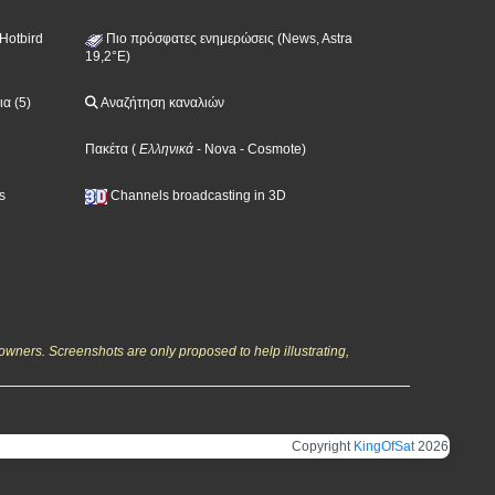
Hotbird
Πιο πρόσφατες ενημερώσεις (News, Astra
19,2°E)
α (5)
Αναζήτηση καναλιών
Πακέτα
(
Ελληνικά
- Nova
- Cosmote
)
s
Channels broadcasting in 3D
owners. Screenshots are only proposed to help illustrating,
Copyright
KingOfSat
2026