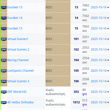
7402
Eurobet 13
BISS
13
2025-10-16
+
aac
7502
Eurobet 14
BISS
14
2025-10-16
+
aac
7602
Eurobet 15
BISS
15
2025-10-16
+
aac
2551
Virtual Games1
BISS
101
2025-10-14
+
aac
2552
Virtual Games 2
BISS
102
2025-10-14
+
aac
2554
Racing Channel
BISS
104
2025-10-14
+
aac
2555
LiveSports Channel
BISS
105
2025-10-14
+
aac
2556
Virtual Games 3
BISS
106
2025-10-14
+
aac
Χωρίς
49
ERT World HD
353
2025-10-14
+
κωδικοποίηση
gre
Χωρίς
512
4E Hellas Orthodox
1012
2025-10-14
+
κωδικοποίηση
gre