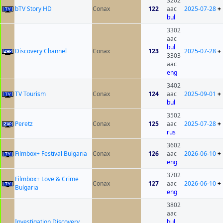
3202
bTV Story HD
Conax
122
aac
2025-07-28
+
bul
3302
aac
bul
Discovery Channel
Conax
123
2025-07-28
+
3303
aac
eng
3402
TV Tourism
Conax
124
aac
2025-09-01
+
bul
3502
Peretz
Conax
125
aac
2025-07-28
+
rus
3602
Filmbox+ Festival Bulgaria
Conax
126
aac
2026-06-10
+
eng
3702
Filmbox+ Love & Crime
Conax
127
aac
2026-06-10
+
Bulgaria
eng
3802
aac
Investigation Discovery
bul