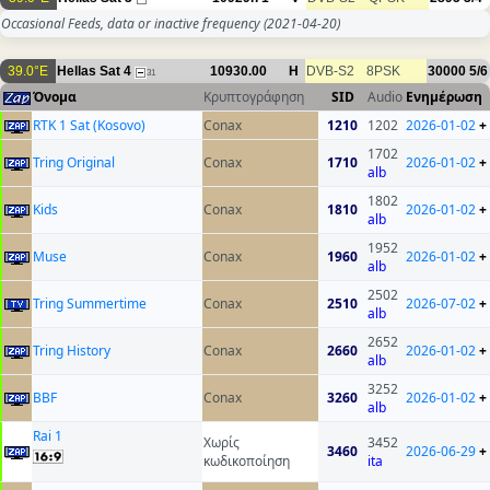
Occasional Feeds, data or inactive frequency
(2021-04-20)
39.0°E
Hellas Sat 4
10930.00
H
DVB-S2
8PSK
30000
5/6
31
Όνομα
Κρυπτογράφηση
SID
Audio
Ενημέρωση
RTK 1 Sat (Kosovo)
Conax
1210
1202
2026-01-02
+
1702
Tring Original
Conax
1710
2026-01-02
+
alb
1802
Kids
Conax
1810
2026-01-02
+
alb
1952
Muse
Conax
1960
2026-01-02
+
alb
2502
Tring Summertime
Conax
2510
2026-07-02
+
alb
2652
Tring History
Conax
2660
2026-01-02
+
alb
3252
BBF
Conax
3260
2026-01-02
+
alb
Rai 1
Χωρίς
3452
3460
2026-06-29
+
κωδικοποίηση
ita