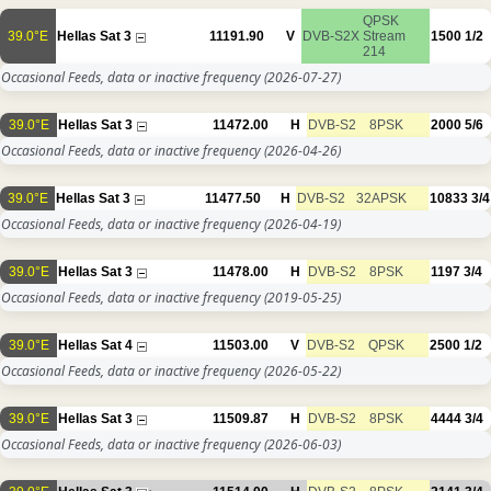
QPSK
39.0°E
Hellas Sat 3
11191.90
V
DVB-S2X
Stream
1500
1/2
214
Occasional Feeds, data or inactive frequency
(2026-07-27)
39.0°E
Hellas Sat 3
11472.00
H
DVB-S2
8PSK
2000
5/6
Occasional Feeds, data or inactive frequency
(2026-04-26)
39.0°E
Hellas Sat 3
11477.50
H
DVB-S2
32APSK
10833
3/4
Occasional Feeds, data or inactive frequency
(2026-04-19)
39.0°E
Hellas Sat 3
11478.00
H
DVB-S2
8PSK
1197
3/4
Occasional Feeds, data or inactive frequency
(2019-05-25)
39.0°E
Hellas Sat 4
11503.00
V
DVB-S2
QPSK
2500
1/2
Occasional Feeds, data or inactive frequency
(2026-05-22)
39.0°E
Hellas Sat 3
11509.87
H
DVB-S2
8PSK
4444
3/4
Occasional Feeds, data or inactive frequency
(2026-06-03)