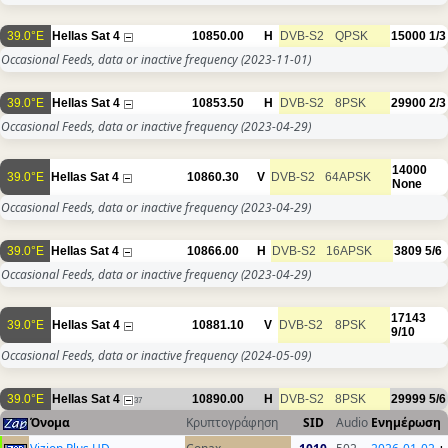
39.0°E
Hellas Sat 4
10850.00
H
DVB-S2
QPSK
15000
1/3
Occasional Feeds, data or inactive frequency
(2023-11-01)
39.0°E
Hellas Sat 4
10853.50
H
DVB-S2
8PSK
29900
2/3
Occasional Feeds, data or inactive frequency
(2023-04-29)
14000
39.0°E
Hellas Sat 4
10860.30
V
DVB-S2
64APSK
None
Occasional Feeds, data or inactive frequency
(2023-04-29)
39.0°E
Hellas Sat 4
10866.00
H
DVB-S2
16APSK
3809
5/6
Occasional Feeds, data or inactive frequency
(2023-04-29)
17143
39.0°E
Hellas Sat 4
10881.10
V
DVB-S2
8PSK
9/10
Occasional Feeds, data or inactive frequency
(2024-05-09)
39.0°E
Hellas Sat 4
10890.00
H
DVB-S2
8PSK
29999
5/6
37
Όνομα
Κρυπτογράφηση
SID
Audio
Ενημέρωση