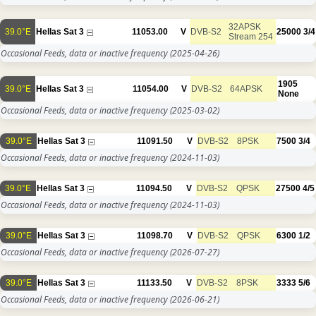
32APSK
39.0°E
Hellas Sat 3
11053.00
V
DVB-S2
25000
3/4
Stream 254
Occasional Feeds, data or inactive frequency
(2025-04-26)
1905
39.0°E
Hellas Sat 3
11054.00
V
DVB-S2
64APSK
None
Occasional Feeds, data or inactive frequency
(2025-03-02)
39.0°E
Hellas Sat 3
11091.50
V
DVB-S2
8PSK
7500
3/4
Occasional Feeds, data or inactive frequency
(2024-11-03)
39.0°E
Hellas Sat 3
11094.50
V
DVB-S2
QPSK
27500
4/5
Occasional Feeds, data or inactive frequency
(2024-11-03)
39.0°E
Hellas Sat 3
11098.70
V
DVB-S2
QPSK
6300
1/2
Occasional Feeds, data or inactive frequency
(2026-07-27)
39.0°E
Hellas Sat 3
11133.50
V
DVB-S2
8PSK
3333
5/6
Occasional Feeds, data or inactive frequency
(2026-06-21)