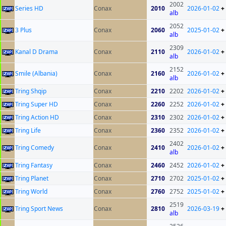
2002
Series HD
Conax
2010
2026-01-02
+
alb
2052
3 Plus
Conax
2060
2025-01-02
+
alb
2309
Kanal D Drama
Conax
2110
2026-01-02
+
alb
2152
Smile (Albania)
Conax
2160
2026-01-02
+
alb
Tring Shqip
Conax
2210
2202
2026-01-02
+
Tring Super HD
Conax
2260
2252
2026-01-02
+
Tring Action HD
Conax
2310
2302
2026-01-02
+
Tring Life
Conax
2360
2352
2026-01-02
+
2402
Tring Comedy
Conax
2410
2026-01-02
+
alb
Tring Fantasy
Conax
2460
2452
2026-01-02
+
Tring Planet
Conax
2710
2702
2025-01-02
+
Tring World
Conax
2760
2752
2025-01-02
+
2519
Tring Sport News
Conax
2810
2026-03-19
+
alb