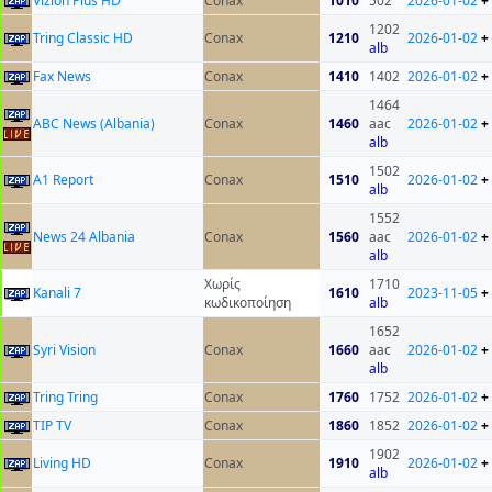
Vizion Plus HD
Conax
1010
502
2026-01-02
+
1202
Tring Classic HD
Conax
1210
2026-01-02
+
alb
Fax News
Conax
1410
1402
2026-01-02
+
1464
ABC News (Albania)
Conax
1460
aac
2026-01-02
+
alb
1502
A1 Report
Conax
1510
2026-01-02
+
alb
1552
News 24 Albania
Conax
1560
aac
2026-01-02
+
alb
Χωρίς
1710
Kanali 7
1610
2023-11-05
+
κωδικοποίηση
alb
1652
Syri Vision
Conax
1660
aac
2026-01-02
+
alb
Tring Tring
Conax
1760
1752
2026-01-02
+
TIP TV
Conax
1860
1852
2026-01-02
+
1902
Living HD
Conax
1910
2026-01-02
+
alb