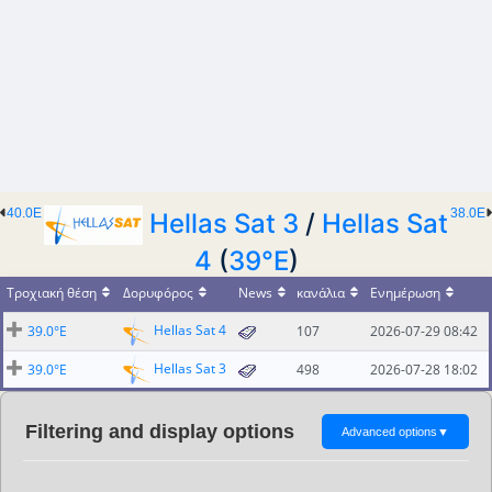
40.0E
38.0E
Hellas Sat 3
/
Hellas Sat
4
(
39°E
)
Τροχιακή θέση
Δορυφόρος
News
κανάλια
Ενημέρωση
Hellas Sat 4
39.0°E
107
2026-07-29 08:42
Hellas Sat 3
39.0°E
498
2026-07-28 18:02
Filtering and display options
Advanced options
▼