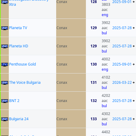
Conax
128
2025-09-01
+
Xtra
3803
aac
eng
3902
Planeta TV
Conax
129
aac
2025-07-28
+
bul
3902
Planeta HD
Conax
129
aac
2025-07-28
+
bul
4002
Penthouse Gold
Conax
130
aac
2025-09-01
+
eng
4102
The Voice Bulgaria
Conax
131
aac
2026-03-22
+
bul
4202
BNT 2
Conax
132
aac
2025-07-28
+
bul
4302
Bulgaria 24
Conax
133
aac
2025-07-28
+
bul
4402