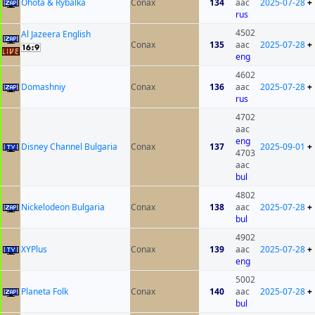
Ohota & Rybalka
Conax
134
aac
2025-07-28
+
rus
4502
Al Jazeera English
Conax
135
aac
2025-07-28
+
eng
4602
Domashniy
Conax
136
aac
2025-07-28
+
rus
4702
aac
eng
Disney Channel Bulgaria
Conax
137
2025-09-01
+
4703
aac
bul
4802
Nickelodeon Bulgaria
Conax
138
aac
2025-07-28
+
bul
4902
XYPlus
Conax
139
aac
2025-07-28
+
eng
5002
Planeta Folk
Conax
140
aac
2025-07-28
+
bul