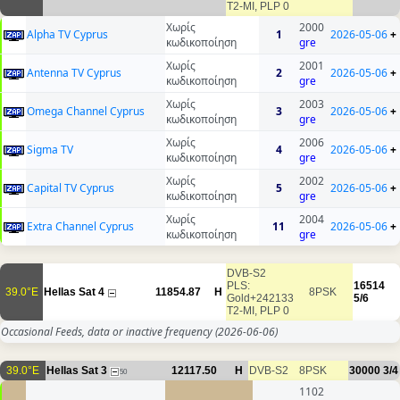
T2-MI, PLP 0
Χωρίς
2000
Alpha TV Cyprus
1
2026-05-06
+
κωδικοποίηση
gre
Χωρίς
2001
Antenna TV Cyprus
2
2026-05-06
+
κωδικοποίηση
gre
Χωρίς
2003
Omega Channel Cyprus
3
2026-05-06
+
κωδικοποίηση
gre
Χωρίς
2006
Sigma TV
4
2026-05-06
+
κωδικοποίηση
gre
Χωρίς
2002
Capital TV Cyprus
5
2026-05-06
+
κωδικοποίηση
gre
Χωρίς
2004
Extra Channel Cyprus
11
2026-05-06
+
κωδικοποίηση
gre
DVB-S2
PLS:
16514
39.0°E
Hellas Sat 4
11854.87
H
8PSK
Gold+242133
5/6
T2-MI, PLP 0
Occasional Feeds, data or inactive frequency
(2026-06-06)
39.0°E
Hellas Sat 3
12117.50
H
DVB-S2
8PSK
30000
3/4
50
1102