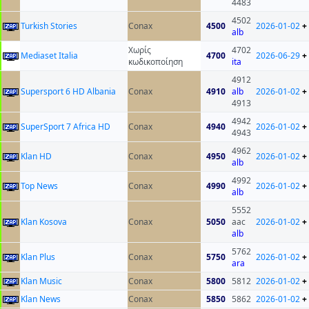
4483
4502
Turkish Stories
Conax
4500
2026-01-02
+
alb
Χωρίς
4702
Mediaset Italia
4700
2026-06-29
+
κωδικοποίηση
ita
4912
Supersport 6 HD Albania
Conax
4910
alb
2026-01-02
+
4913
4942
SuperSport 7 Africa HD
Conax
4940
2026-01-02
+
4943
4962
Klan HD
Conax
4950
2026-01-02
+
alb
4992
Top News
Conax
4990
2026-01-02
+
alb
5552
Klan Kosova
Conax
5050
aac
2026-01-02
+
alb
5762
Klan Plus
Conax
5750
2026-01-02
+
ara
Klan Music
Conax
5800
5812
2026-01-02
+
Klan News
Conax
5850
5862
2026-01-02
+