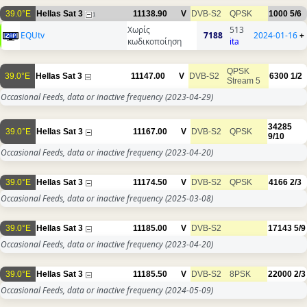
39.0°E
Hellas Sat 3
11138.90
V
DVB-S2
QPSK
1000
5/6
1
Χωρίς
513
EQUtv
7188
2024-01-16
+
κωδικοποίηση
ita
QPSK
39.0°E
Hellas Sat 3
11147.00
V
DVB-S2
6300
1/2
Stream 5
Occasional Feeds, data or inactive frequency
(2023-04-29)
34285
39.0°E
Hellas Sat 3
11167.00
V
DVB-S2
QPSK
9/10
Occasional Feeds, data or inactive frequency
(2023-04-20)
39.0°E
Hellas Sat 3
11174.50
V
DVB-S2
QPSK
4166
2/3
Occasional Feeds, data or inactive frequency
(2025-03-08)
39.0°E
Hellas Sat 3
11185.00
V
DVB-S2
17143
5/9
Occasional Feeds, data or inactive frequency
(2023-04-20)
39.0°E
Hellas Sat 3
11185.50
V
DVB-S2
8PSK
22000
2/3
Occasional Feeds, data or inactive frequency
(2024-05-09)