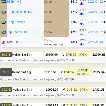
RTSH 1 HD
Conax
3410
2026-01-02
+
alb
3712
Tring Collection HD
Conax
3710
2026-01-02
+
alb
3752
Tring Novelas
Conax
3760
2026-01-02
+
alb
4712
Top Channel HD
Conax
4710
2026-01-02
+
aac
Χωρίς
1711
NRG RADIO
7012
2025-01-29
κωδικοποίηση
alb
39.0°E
Hellas Sat 3
10906.00
V
DVB-S2
8PSK
22000
2/3
Occasional Feeds, data or inactive frequency
(2024-11-03)
16APSK
39.0°E
Hellas Sat 3
10913.50
V
DVB-S2
2895
3/4
Stream 1
Occasional Feeds, data or inactive frequency
(2024-05-09)
39.0°E
Hellas Sat 3
10925.00
V
DVB-S2
QPSK
1481
1/3
Occasional Feeds, data or inactive frequency
(2024-11-03)
39.0°E
Hellas Sat 3
10929.71
V
DVB-S2
QPSK
2895
3/4