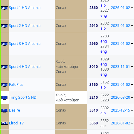
2526
alb
Sport 1 HD Albania
Conax
2860
2026-01-02
+
2527
eng
2802
Sport 2 HD Albania
Conax
2910
2025-01-02
+
alb
2783
eng
Sport 3 HD Albania
Conax
2960
2025-01-02
+
2784
eng
1029
Χωρίς
eng
Sport 4 HD Albania
κωδικοποίηση
3010
2023-11-01
+
1030
Conax
eng
3152
Folk Plus
Conax
3160
2025-01-02
+
alb
Χωρίς
3222
Tring Sport 5 HD
3210
2026-03-20
+
κωδικοποίηση
3223
3302
Desire
Conax
3310
2025-12-15
+
alb
3352
Elrodi TV
Conax
3360
2026-01-02
+
aac
3402