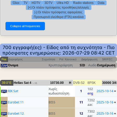
Όλοι
TV
HDTV
3DTV
Ultra HD
Radio stations
Data
[+] Οι πλέον πρόσφατες προσθήκες/αλλαγές
[-] Οι πλέον πρόσφατες αφαιρέσεις
Προσωρινά ελεύθερα (FTA) κανάλια
700 εγγραφή(ες) - Είδος από τη συχνότητα - Πιο
πρόσφατες ενημερώσεις: 2026-07-29 08:42 CET
Pos
Δορυφόρος
Συχνότητα
Pol
Κανονικό
Διαμόρφωση
SR/FEC
Όνομα
Κρυπτογράφηση
SID
Audio
Ενημέρωση
39.0°E
Hellas Sat 4
10730.00
H
DVB-S2
8PSK
30000
3/4
21
Χωρίς
102
RIK Sat
1
2025-10-14
+
κωδικοποίηση
eng
7202
Eurobet 11
BISS
11
2025-10-16
+
aac
7302
Eurobet 12
BISS
12
2025-10-16
+
aac