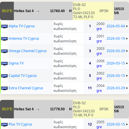
DVB-S2
PLS:
16515
39.0°E
Hellas Sat 4
11760.40
H
8PSK
6
Gold+242133
5/6
T2-MI, PLP 0
Χωρίς
2000
Alpha TV Cyprus
1
2026-05-04
+
κωδικοποίηση
gre
Χωρίς
2001
Antenna TV Cyprus
2
2026-03-19
+
κωδικοποίηση
gre
Χωρίς
2003
Omega Channel Cyprus
3
2026-03-29
+
κωδικοποίηση
gre
Χωρίς
2006
Sigma TV
4
2026-03-15
+
κωδικοποίηση
gre
Χωρίς
2002
Capital TV Cyprus
5
2026-03-15
+
κωδικοποίηση
gre
Χωρίς
2004
Extra Channel Cyprus
11
2026-03-29
+
κωδικοποίηση
gre
DVB-S2
PLS:
16515
39.0°E
Hellas Sat 4
11778.50
H
8PSK
6
Gold+242133
5/6
T2-MI, PLP 0
Χωρίς
2005
Plus TV Cyprus
12
2026-03-15
+
κωδικοποίηση
gre