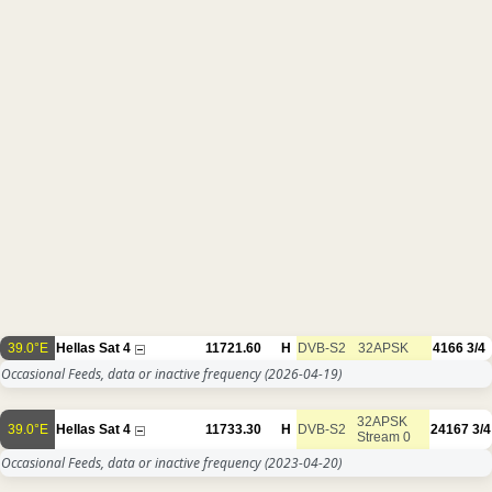
39.0°E
Hellas Sat 4
11721.60
H
DVB-S2
32APSK
4166
3/4
Occasional Feeds, data or inactive frequency
(2026-04-19)
32APSK
39.0°E
Hellas Sat 4
11733.30
H
DVB-S2
24167
3/4
Stream 0
Occasional Feeds, data or inactive frequency
(2023-04-20)