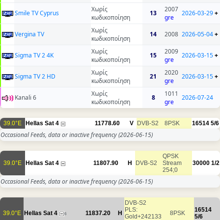
Χωρίς
2007
Smile TV Cyprus
13
2026-03-29
+
κωδικοποίηση
gre
Χωρίς
Vergina TV
14
2008
2026-05-04
+
κωδικοποίηση
Χωρίς
2009
Sigma TV 2 4K
15
2026-03-15
+
κωδικοποίηση
gre
Χωρίς
2020
Sigma TV 2 HD
21
2026-03-15
+
κωδικοποίηση
gre
Χωρίς
1011
Kanali 6
8
2026-07-24
κωδικοποίηση
gre
39.0°E
Hellas Sat 4
11778.60
V
DVB-S2
8PSK
16514
5/6
Occasional Feeds, data or inactive frequency
(2026-06-15)
QPSK
39.0°E
Hellas Sat 4
11807.90
H
DVB-S2
Stream
30000
1/2
254;0
Occasional Feeds, data or inactive frequency
(2026-06-15)
DVB-S2
PLS:
16514
39.0°E
Hellas Sat 4
11837.20
H
8PSK
6
Gold+242133
5/6