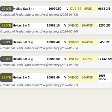
39.0°E
Hellas Sat 3
10970.50
V
DVB-S2
8PSK
9883
2/3
Occasional Feeds, data or inactive frequency
(2026-06-13)
39.0°E
Hellas Sat 3
10982.10
V
DVB-S2
16APSK
1250
2/3
Occasional Feeds, data or inactive frequency
(2026-05-30)
39.0°E
Hellas Sat 3
10984.40
V
DVB-S2
16APSK
5455
2/3
Occasional Feeds, data or inactive frequency
(2026-05-05)
39.0°E
Hellas Sat 3
10985.50
V
DVB-S2
16APSK
17142
7/9
Occasional Feeds, data or inactive frequency
(2023-08-29)
1905
39.0°E
Hellas Sat 3
10988.40
V
DVB-S2
64APSK
None
Occasional Feeds, data or inactive frequency
(2026-02-21)