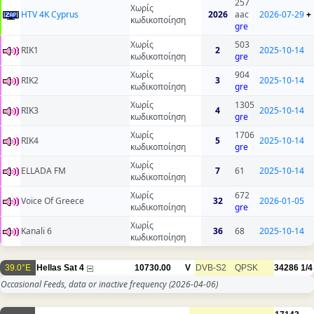
257
Χωρίς
HTV 4K Cyprus
2026
aac
2026-07-29
+
κωδικοποίηση
gre
Χωρίς
503
RIK1
2
2025-10-14
κωδικοποίηση
gre
Χωρίς
904
RIK2
3
2025-10-14
κωδικοποίηση
gre
Χωρίς
1305
RIK3
4
2025-10-14
κωδικοποίηση
gre
Χωρίς
1706
RIK4
5
2025-10-14
κωδικοποίηση
gre
Χωρίς
ELLADA FM
7
61
2025-10-14
κωδικοποίηση
Χωρίς
672
Voice Of Greece
32
2026-01-05
κωδικοποίηση
gre
Χωρίς
Kanali 6
36
68
2025-10-14
κωδικοποίηση
39.0°E
Hellas Sat 4
10730.00
V
DVB-S2
QPSK
34286
1/4
Occasional Feeds, data or inactive frequency
(2026-04-06)