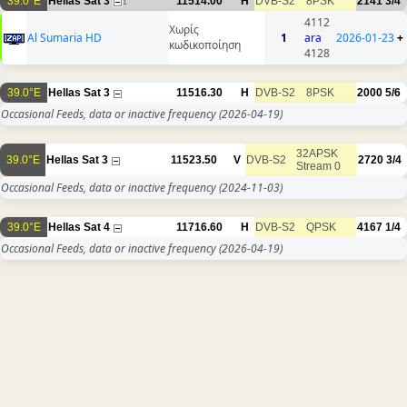
39.0°E
Hellas Sat 3
11514.00
H
DVB-S2
8PSK
2141
3/4
1
4112
Χωρίς
Al Sumaria HD
1
ara
2026-01-23
+
κωδικοποίηση
4128
39.0°E
Hellas Sat 3
11516.30
H
DVB-S2
8PSK
2000
5/6
Occasional Feeds, data or inactive frequency
(2026-04-19)
32APSK
39.0°E
Hellas Sat 3
11523.50
V
DVB-S2
2720
3/4
Stream 0
Occasional Feeds, data or inactive frequency
(2024-11-03)
39.0°E
Hellas Sat 4
11716.60
H
DVB-S2
QPSK
4167
1/4
Occasional Feeds, data or inactive frequency
(2026-04-19)