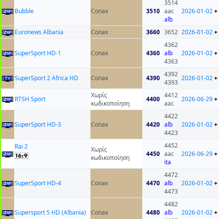
3514
Bubble
Conax
3510
aac
2026-01-02
+
alb
Euronews Albania
Conax
3660
3652
2026-01-02
+
4362
SuperSport HD-1
Conax
4360
alb
2026-01-02
+
4363
4392
SuperSport 2 Africa HD
Conax
4390
2026-01-02
+
4393
Χωρίς
4412
RTSH Sport
4400
2026-06-29
+
κωδικοποίηση
aac
4422
SuperSport HD-3
Conax
4420
alb
2026-01-02
+
4423
4452
Rai 2
Χωρίς
4450
aac
2026-06-29
+
κωδικοποίηση
ita
4472
SuperSport HD-4
Conax
4470
alb
2026-01-02
+
4473
4482
Supersport 5 HD (Albania)
Conax
4480
alb
2026-01-02
+