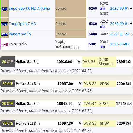
6202
Supersport 6 HD Albania
Conax
6260
alb
2025-09-01
+
6203
6252
Tring Sport 7 HD
Conax
6280
2025-09-01
+
alb
Panorama TV
Conax
6400
6402
2026-01-22
+
Χωρίς
2304
Love Radio
5001
2023-05-02
κωδικοποίηση
alb
QPSK
39.0°E
Hellas Sat 3
10930.00
V
DVB-S2
2895
1/2
Stream 1
Occasional Feeds, data or inactive frequency
(2023-04-20)
39.0°E
Hellas Sat 3
10957.60
V
DVB-S2
8PSK
7200
3/4
Occasional Feeds, data or inactive frequency
(2025-04-05)
39.0°E
Hellas Sat 3
10962.10
V
DVB-S2
8PSK
17143
5/6
Occasional Feeds, data or inactive frequency
(2023-05-20)
39.0°E
Hellas Sat 3
10967.30
V
DVB-S2
8PSK
7200
3/4
Occasional Feeds, data or inactive frequency
(2025-04-27)