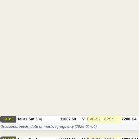
39.0°E
Hellas Sat 3
11007.60
V
DVB-S2
8PSK
7200
3/4
Occasional Feeds, data or inactive frequency
(2026-01-06)